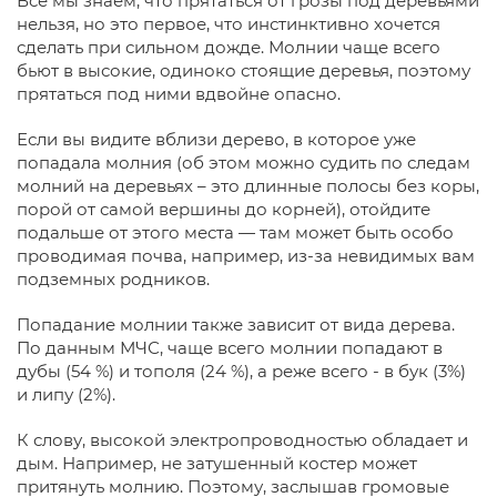
Все мы знаем, что прятаться от грозы под деревьями
нельзя, но это первое, что инстинктивно хочется
сделать при сильном дожде. Молнии чаще всего
бьют в высокие, одиноко стоящие деревья, поэтому
прятаться под ними вдвойне опасно.
Если вы видите вблизи дерево, в которое уже
попадала молния (об этом можно судить по следам
молний на деревьях – это длинные полосы без коры,
порой от самой вершины до корней), отойдите
подальше от этого места — там может быть особо
проводимая почва, например, из-за невидимых вам
подземных родников.
Попадание молнии также зависит от вида дерева.
По данным МЧС, чаще всего молнии попадают в
дубы (54 %) и тополя (24 %), а реже всего - в бук (3%)
и липу (2%).
К слову, высокой электропроводностью обладает и
дым. Например, не затушенный костер может
притянуть молнию. Поэтому, заслышав громовые