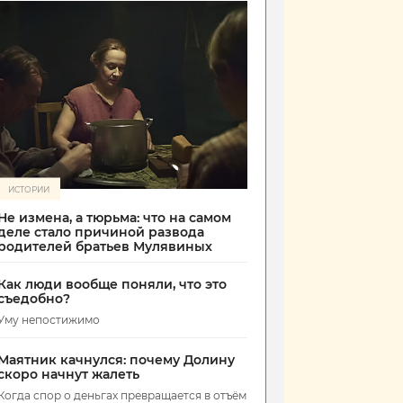
ИСТОРИИ
Не измена, а тюрьма: что на самом
деле стало причиной развода
родителей братьев Мулявиных
Как люди вообще поняли, что это
съедобно?
Уму непостижимо
Маятник качнулся: почему Долину
скоро начнут жалеть
Когда спор о деньгах превращается в отъём