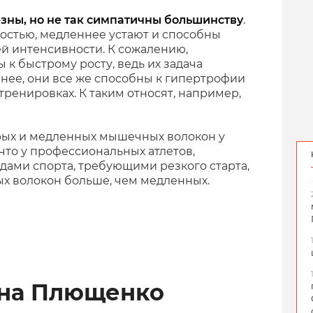
зны, но не так симпатичны большинству
.
остью, медленнее устают и способны
ей интенсивности. К сожалению,
к быстрому росту, ведь их задача
енее, они все же способны к гипертрофии
ренировках. К таким относят, например,
рых и медленных мышечных волокон у
 что у профессиональных атлетов,
ами спорта, требующими резкого старта,
ых волокон больше, чем медленных.
ена Плющенко