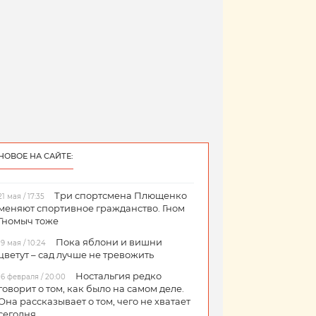
НОВОЕ НА САЙТЕ:
Три спортсмена Плющенко
21 мая / 17:35
меняют спортивное гражданство. Гном
Гномыч тоже
Пока яблони и вишни
19 мая / 10:24
цветут – сад лучше не тревожить
Ностальгия редко
16 февраля / 20:00
говорит о том, как было на самом деле.
Она рассказывает о том, чего не хватает
сегодня