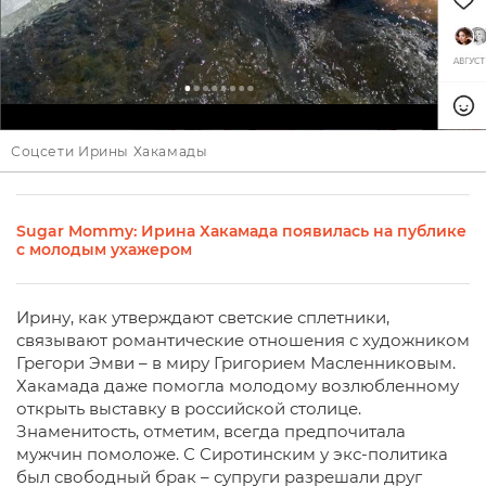
Соцсети Ирины Хакамады
Sugar Mommy: Ирина Хакамада появилась на публике
с молодым ухажером
Ирину, как утверждают светские сплетники,
связывают романтические отношения с художником
Грегори Эмви – в миру Григорием Масленниковым.
Хакамада даже помогла молодому возлюбленному
открыть выставку в российской столице.
Знаменитость, отметим, всегда предпочитала
мужчин помоложе. С Сиротинским у экс-политика
был свободный брак – супруги разрешали друг