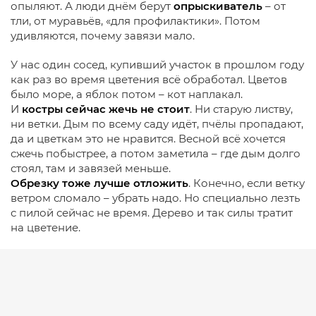
опыляют. А люди днём берут
опрыскиватель
– от
тли, от муравьёв, «для профилактики». Потом
удивляются, почему завязи мало.
У нас один сосед, купивший участок в прошлом году
как раз во время цветения всё обработал. Цветов
было море, а яблок потом – кот наплакал.
И
костры сейчас жечь не стоит
. Ни старую листву,
ни ветки. Дым по всему саду идёт, пчёлы пропадают,
да и цветкам это не нравится. Весной всё хочется
сжечь побыстрее, а потом заметила – где дым долго
стоял, там и завязей меньше.
Обрезку тоже лучше отложить
. Конечно, если ветку
ветром сломало – убрать надо. Но специально лезть
с пилой сейчас не время. Дерево и так силы тратит
на цветение.