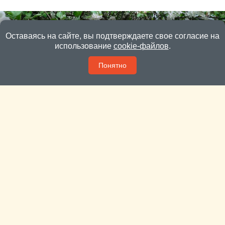
Оставаясь на сайте, вы подтверждаете свое согласие на
использование
cookie-файлов
.
Понятно
Пока яблони и вишни цветут – сад лучше не
тревожить
В этом году яблони в Подмосковье цветут «как в
последний раз».