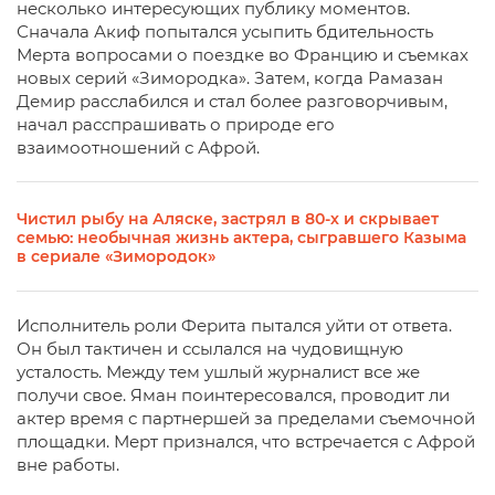
несколько интересующих публику моментов.
Сначала Акиф попытался усыпить бдительность
Мерта вопросами о поездке во Францию и съемках
новых серий «Зимородка». Затем, когда Рамазан
Демир расслабился и стал более разговорчивым,
начал расспрашивать о природе его
взаимоотношений с Афрой.
Чистил рыбу на Аляске, застрял в 80-х и скрывает
семью: необычная жизнь актера, сыгравшего Казыма
в сериале «Зимородок»
Исполнитель роли Ферита пытался уйти от ответа.
Он был тактичен и ссылался на чудовищную
усталость. Между тем ушлый журналист все же
получи свое. Яман поинтересовался, проводит ли
актер время с партнершей за пределами съемочной
площадки. Мерт признался, что встречается с Афрой
вне работы.