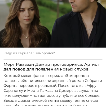
Кадр из сериала "Зимородок"
Мерт Рамазан Демир проговорился. Артист
дал повод для появления новых слухов.
Который месяц фанаты сериала «Зимородок»
гадают, действительно ли экранный роман Сейран и
Ферита перерос в реальный. После того как Афру
Сарачоглу и Мерта Рамазана Демира застукали на
яхте целующимися вопросов у публики все больше.
Звезды драматической ленты между тем не спешат
как-либо комментировать слухи о любовных