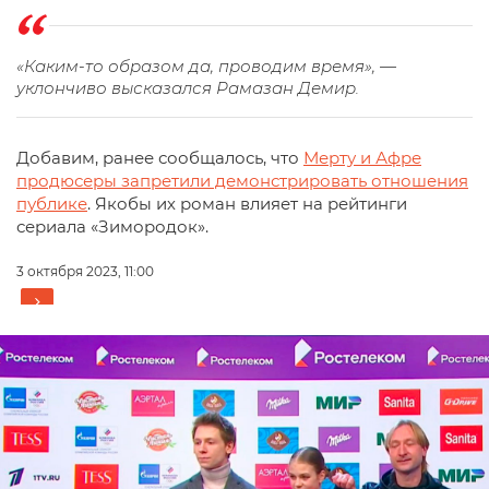
«Каким-то образом да, проводим время», —
уклончиво высказался Рамазан Демир.
Добавим, ранее сообщалось, что
Мерту и Афре
продюсеры запретили демонстрировать отношения
публике
. Якобы их роман влияет на рейтинги
сериала «Зимородок».
3 октября 2023, 11:00