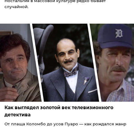
Ностальгия в массовой культуре редко бывает
случайной.
Как выглядел золотой век телевизионного
детектива
От плаща Коломбо до усов Пуаро — как рождался жанр