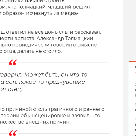
оклонники начали строить
том, что Толмацкий-младший решил
м образом исчезнуть из медиа-
ц, ответил на все домыслы и рассказал,
мерти артиста.
Александр Толмацкий
ельно периодически говорил о смысле
 отца, делать не стоило.
оворил. Может быть, он что-то
да есть какое-то предчувствие
ит отец.
ло причиной столь трагичного и раннего
е теории об инсценировке и заявил, что
множество внешних причин.