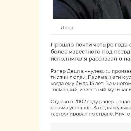
Децл
Прошло почти четыре года 
более известного под псев
исполнителя рассказал о н
Рэпер Децл в «нулевых» произв
тысячи людей. Первые шаги к ус
когда ему было 15 лет. Во мног
Толмацкий, известный музыкал
Однако в 2002 году рэпер начал
весьма успешно. За годы музык
гастролировал по стране. Ничто