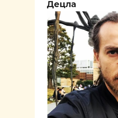
Децла