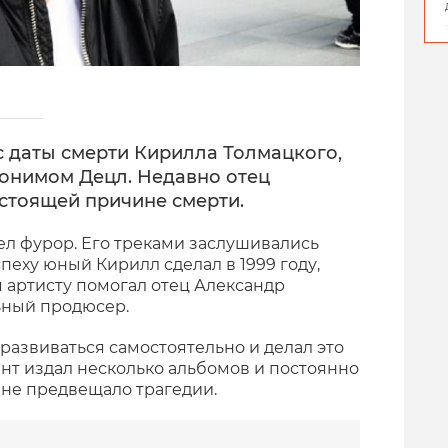
с даты смерти Кирилла Толмацкого,
донимом Децл. Недавно отец
астоящей причине смерти.
ел фурор. Его треками заслушивались
пеху юный Кирилл сделал в 1999 году,
ом артисту помогал отец Александр
ьный продюсер.
 развиваться самостоятельно и делал это
ант издал несколько альбомов и постоянно
 не предвещало трагедии.