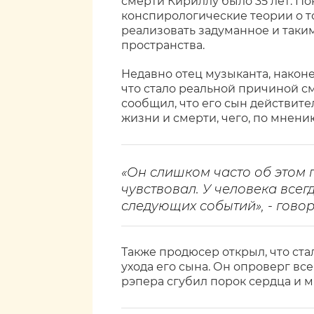
смерти Кириллу было 35 лет. П
конспирологические теории о 
реализовать задуманное и таки
пространства.
Недавно отец музыканта, наконе
что стало реальной причиной с
сообщил, что его сын действит
жизни и смерти, чего, по мнению
«Он слишком часто об этом г
чувствовал. У человека всег
следующих событий», - говор
Также продюсер открыл, что ста
ухода его сына. Он опроверг вс
рэпера сгубил порок сердца и 