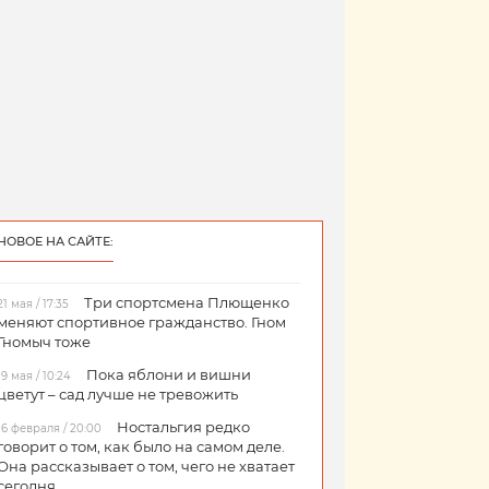
НОВОЕ НА САЙТЕ:
Три спортсмена Плющенко
21 мая / 17:35
меняют спортивное гражданство. Гном
Гномыч тоже
Пока яблони и вишни
19 мая / 10:24
цветут – сад лучше не тревожить
Ностальгия редко
16 февраля / 20:00
говорит о том, как было на самом деле.
Она рассказывает о том, чего не хватает
сегодня