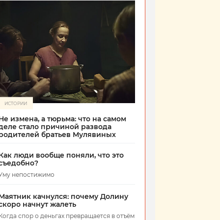
ИСТОРИИ
Не измена, а тюрьма: что на самом
деле стало причиной развода
родителей братьев Мулявиных
Как люди вообще поняли, что это
съедобно?
Уму непостижимо
Маятник качнулся: почему Долину
скоро начнут жалеть
Когда спор о деньгах превращается в отъём