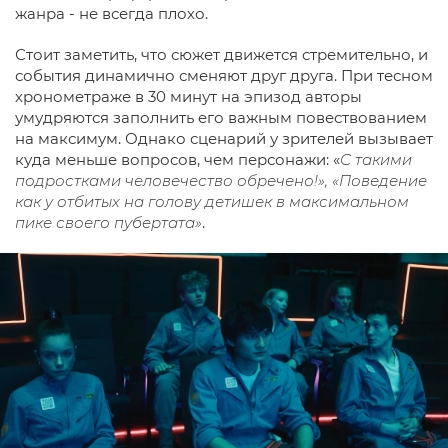
жанра - не всегда плохо.
Стоит заметить, что сюжет движется стремительно, и
события динамично сменяют друг друга. При тесном
хронометраже в 30 минут на эпизод авторы
умудряются заполнить его важным повествованием
на максимум. Однако сценарий у зрителей вызывает
куда меньше вопросов, чем персонажи: «
С такими
подростками человечество обречено!», «Поведение
как у отбитых на голову детишек в максимальном
пике своего пубертата»
.