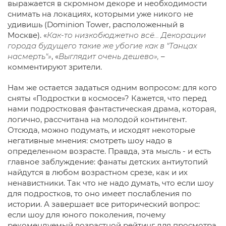
выражается в скромном декоре и необходимости
снимать на локациях, которыми уже никого не
удивишь (Dominion Tower, расположенный в
Москве). «
Как-то низкобюджетно всё… Декорации
города будущего такие же убогие как в "Танцах
насмерть"»
, «
Выглядит очень дешево»,
–
комментируют зрители.
Нам же остается задаться одним вопросом: для кого
сняты «Подростки в космосе»? Кажется, что перед
нами подростковая фантастическая драма, которая,
логично, рассчитана на молодой контингент.
Отсюда, можно подумать, и исходят некоторые
негативные мнения: смотреть шоу надо в
определенном возрасте. Правда, эта мысль - и есть
главное заблуждение: фанаты детских антиутопий
найдутся в любом возрастном срезе, как и их
ненавистники. Так что не надо думать, что если шоу
для подростков, то оно имеет послабления по
истории. А завершает все риторический вопрос:
если шоу для юного поколения, почему
рекомендуемый возрастной рейтинг для просмотра