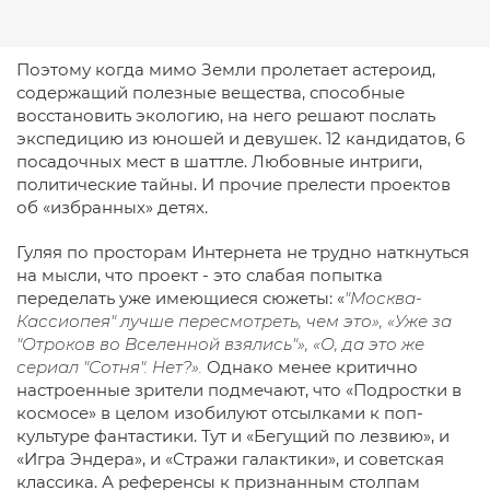
Поэтому когда мимо Земли пролетает астероид,
содержащий полезные вещества, способные
восстановить экологию, на него решают послать
экспедицию из юношей и девушек. 12 кандидатов, 6
посадочных мест в шаттле. Любовные интриги,
политические тайны. И прочие прелести проектов
об «избранных» детях.
Гуляя по просторам Интернета не трудно наткнуться
на мысли, что проект - это слабая попытка
переделать уже имеющиеся сюжеты: «
"Москва-
Кассиопея" лучше пересмотреть, чем это», «Уже за
"Отроков во Вселенной взялись"», «О, да это же
сериал "Сотня". Нет?».
Однако менее критично
настроенные зрители подмечают, что «Подростки в
космосе» в целом изобилуют отсылками к поп-
культуре фантастики. Тут и «Бегущий по лезвию», и
«Игра Эндера», и «Стражи галактики», и советская
классика. А референсы к признанным столпам