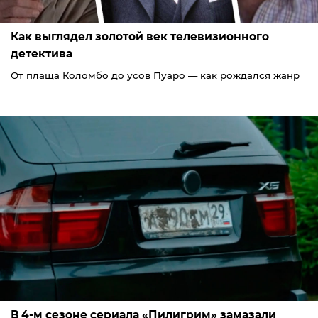
Как выглядел золотой век телевизионного
детектива
От плаща Коломбо до усов Пуаро — как рождался жанр
В 4-м сезоне сериала «Пилигрим» замазали