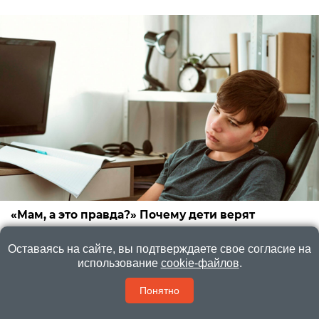
«Мам, а это правда?» Почему дети верят
блогерам больше, чем родителям — и что с этим
делать
Оставаясь на сайте, вы подтверждаете свое согласие на
использование
cookie-файлов
.
Как объяснить ребёнку, чему можно верить в интернете,
а что лучше не воспринимать серьёзно
Понятно