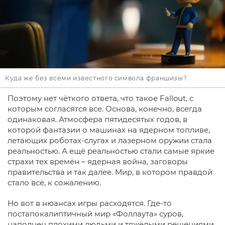
Куда же без всеми известного символа франшизы?
Поэтому нет чёткого ответа, что такое Fallout, с
которым согласятся все. Основа, конечно, всегда
одинаковая. Атмосфера пятидесятых годов, в
которой фантазии о машинах на ядерном топливе,
летающих роботах-слугах и лазерном оружии стала
реальностью. А ещё реальностью стали самые яркие
страхи тех времён – ядерная война, заговоры
правительства и так далее. Мир, в котором правдой
стало всё, к сожалению.
Но вот в нюансах игры расходятся. Где-то
постапокалиптичный мир «Фоллаута» суров,
наполнен плохими людьми и тяжёлыми решениями.