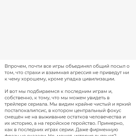
Впрочем, почти все игры объединял общий посыл о
том, что страхи и взаимная агрессия не приведут ни
к чему хорошему, кроме упадка цивилизации.
И вот мы подбираемся к последним играм и,
собственно, к тому, что мы можем увидеть в
трейлере сериала. Мы видим крайне чистый и яркий
постапокалипсис, в котором центральный фокус
смещён не на выживание остатков человечества и
их историю, а на геройское геройство. Примерно,
как в последних играх серии. Даже фирменную
фразу не сказали. Но, может, история вытянет?