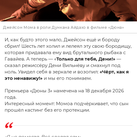
Джейсон Мома в роли Дункана Айдахо в фильме «Дюна»
И, как будто этого мало, Джейсон ещё и бороду
сбрил! Шесть лет холил и лелеял эту свою бородищу,
которая придавала ему вид брутального рыбака с
Гавайев. А теперь — «
Только для тебя, Дени!»
—
сказал режиссёру Дени Вильнёву и смахнул под
ноль. Увидел себя в зеркале и возопил:
«Чёрт, как я
это ненавижу!»
и мы его понимаем.
Премьера «Дюны 3» намечена на 18 декабря 2026
года.
Интересный момент: Момоа подчёркивает, что сын
прошёл кастинг без его протекции.
«Я не помогал. Всё сделал сам»,