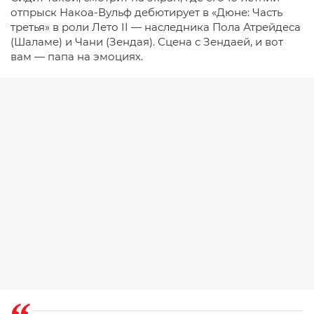
отпрыск Накоа-Вульф дебютирует в «Дюне: Часть
третья» в роли Лето II — наследника Пола Атрейдеса
(Шаламе) и Чани (Зендая). Сцена с Зендаей, и вот
вам — папа на эмоциях.