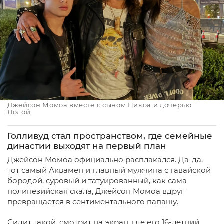
Джейсон Момоа вместе с сыном Никоа и дочерью
Лолой
Голливуд стал пространством, где семейные
династии выходят на первый план
Джейсон Момоа официально расплакался. Да-да,
тот самый Аквамен и главный мужчина с гавайской
бородой, суровый и татуированный, как сама
полинезийская скала, Джейсон Момоа вдруг
превращается в сентиментального папашу.
Сидит такой, смотрит на экран, где его 16-летний