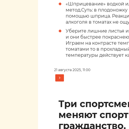
«Шприцевание» водкой и
метод.Суть: в плодоножку 
помощью шприца. Реакция
алкоголя в томатах не ощ
Уберите лишние листья и 
и они быстрее покраснею
Играем на контрасте темп
томатами то в прохладный
температуры действует ка
21 августа 2025, 11:00
Три спортсм
меняют спор
гражданство.