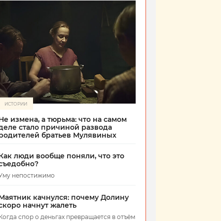
ИСТОРИИ
Не измена, а тюрьма: что на самом
деле стало причиной развода
родителей братьев Мулявиных
Как люди вообще поняли, что это
съедобно?
Уму непостижимо
Маятник качнулся: почему Долину
скоро начнут жалеть
Когда спор о деньгах превращается в отъём