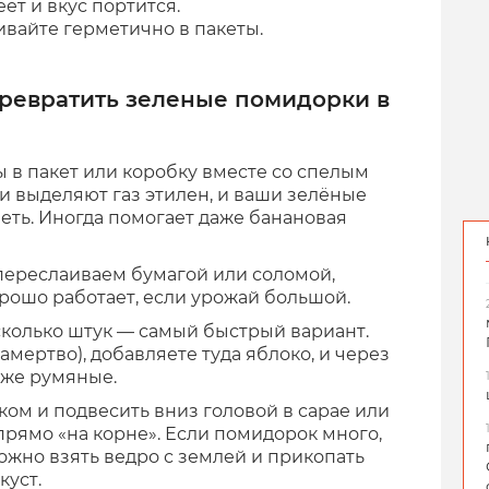
ет и вкус портится.
чивайте герметично в пакеты.
ревратить зеленые помидорки в
 в пакет или коробку вместе со спелым
и выделяют газ этилен, и ваши зелёные
еть. Иногда помогает даже банановая
 переслаиваем бумагой или соломой,
орошо работает, если урожай большой.
сколько штук — самый быстрый вариант.
амертво), добавляете туда яблоко, и через
уже румяные.
ом и подвесить вниз головой в сарае или
прямо «на корне». Если помидорок много,
ожно взять ведро с землей и прикопать
куст.