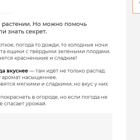
 растении. Но можно помочь
ли знать секрет.
ткое, погода то дожди, то холодные ночи
уста ящики с твёрдыми зелёными плодами.
чется красненькие и сладкие!
гда вкуснее
— там идёт не только распад
му аромат насыщеннее.
овятся мягкими и сладкими, но вкус у них
окраснеть в огороде, но если погода не
е спасает урожай.