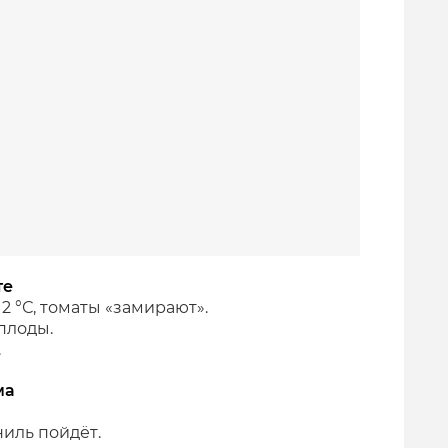
те
2 °С, томаты «замирают».
плоды.
.
ма
ниль пойдёт.