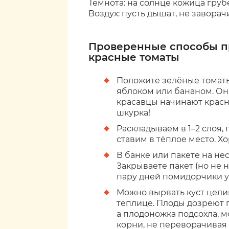
Темнота: на солнце кожица грубе
Воздух: пусть дышат, не завора
Проверенные способы п
красные томаты
Положите зелёные томаты
яблоком или бананом. Он
красавцы начинают красн
шкурка!
Раскладываем в 1–2 слоя,
ставим в тёплое место. Х
В банке или пакете на не
Закрываете пакет (но не н
пару дней помидорчики 
Можно вырвать куст целик
теплице. Плоды дозреют 
а плодоножка подсохла, м
корни, не переворачивая 