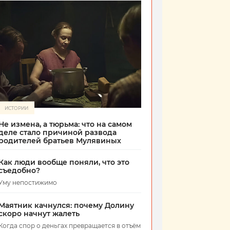
ИСТОРИИ
Не измена, а тюрьма: что на самом
деле стало причиной развода
родителей братьев Мулявиных
Как люди вообще поняли, что это
съедобно?
Уму непостижимо
Маятник качнулся: почему Долину
скоро начнут жалеть
Когда спор о деньгах превращается в отъём