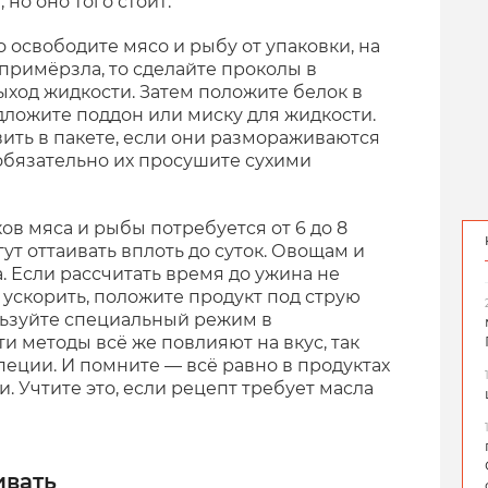
но оно того стоит.
 освободите мясо и рыбу от упаковки, на
 примёрзла, то сделайте проколы в
выход жидкости. Затем положите белок в
одложите поддон или миску для жидкости.
ить в пакете, если они размораживаются
 обязательно их просушите сухими
в мяса и рыбы потребуется от 6 до 8
гут оттаивать вплоть до суток. Овощам и
а. Если рассчитать время до ужина не
 ускорить, положите продукт под струю
льзуйте специальный режим в
ти методы всё же повлияют на вкус, так
пеции. И помните — всё равно в продуктах
. Учтите это, если рецепт требует масла
ивать