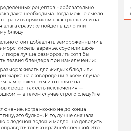
ределённых рецептов необязательно
озка даже необходима. Тогда можно смело
 отправить прямиком в кастрюлю или на
я влага сразу же пойдёт в дело или
ому блюду.
ельно стоит добавлять замороженными в
 морс, кисель, варенье, соус или даже
и и пюре лучше разморозить хотя бы
ать лезвия блендера при измельчении;
 размораживать для жидких блюд или
ри жарке на сковороде ни в коем случае
чем замороженным и готовьте на
орых рецептах есть исключения —
ошком — в таком случае строго следуйте
лючение, когда можно не до конца
тицу, это бульон. И то, лучше сначала
лю с ледяной водой и медленно доводить
 оправдать только крайней спешкой. Это