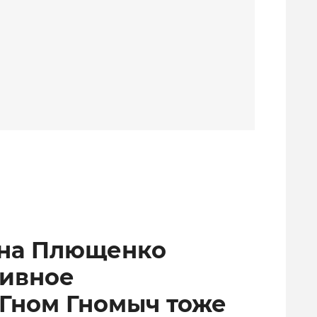
ена Плющенко
тивное
 Гном Гномыч тоже