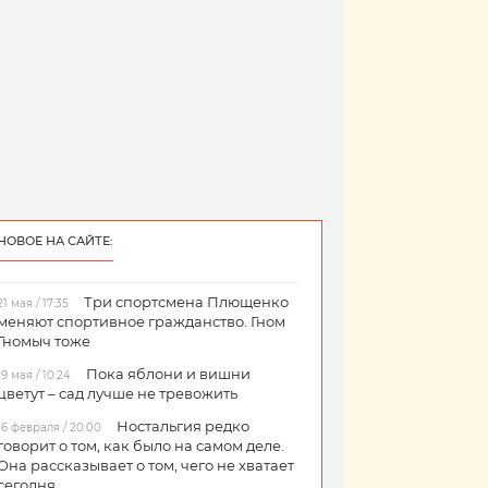
НОВОЕ НА САЙТЕ:
Три спортсмена Плющенко
21 мая / 17:35
меняют спортивное гражданство. Гном
Гномыч тоже
Пока яблони и вишни
19 мая / 10:24
цветут – сад лучше не тревожить
Ностальгия редко
16 февраля / 20:00
говорит о том, как было на самом деле.
Она рассказывает о том, чего не хватает
сегодня