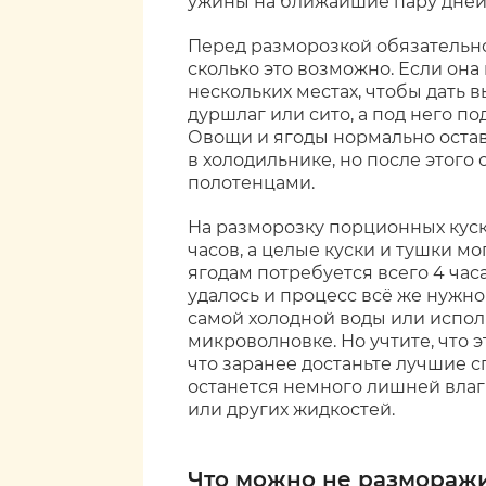
ужины на ближайшие пару дней, 
Перед разморозкой обязательно
сколько это возможно. Если она
нескольких местах, чтобы дать 
дуршлаг или сито, а под него п
Овощи и ягоды нормально остав
в холодильнике, но после этого
полотенцами.
На разморозку порционных куско
часов, а целые куски и тушки мо
ягодам потребуется всего 4 час
удалось и процесс всё же нужно
самой холодной воды или испо
микроволновке. Но учтите, что э
что заранее достаньте лучшие с
останется немного лишней влаги
или других жидкостей.
Что можно не размораж