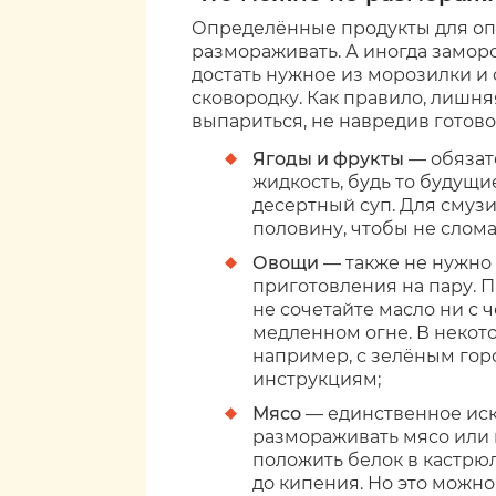
Определённые продукты для оп
размораживать. А иногда замор
достать нужное из морозилки и
сковородку. Как правило, лишня
выпариться, не навредив готов
Ягоды и фрукты
— обязат
жидкость, будь то будущие
десертный суп. Для смуз
половину, чтобы не слом
Овощи
— также не нужно
приготовления на пару. П
не сочетайте масло ни с 
медленном огне. В некот
например, с зелёным гор
инструкциям;
Мясо
— единственное иск
размораживать мясо или п
положить белок в кастрю
до кипения. Но это можно