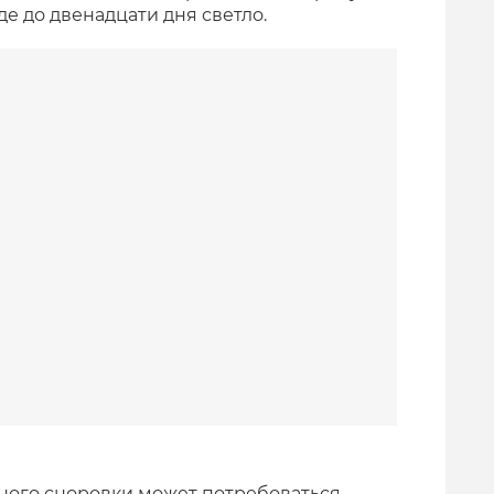
е до двенадцати дня светло.
ного сноровки может потребоваться.