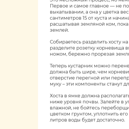
Первое и самое главное — не п
выкапывании, а она у цветка ве
сантиметров 15 от куста и начи
расшатывая земляной ком, пока
землей.
Собираетесь разделить хосту на
разделите розетку корневища в
ножом, бережно прорезая земл
Теперь кустарник можно перене
должна быть шире, чем корневи
отверстие перегной или перепр
муку – эти компоненты станут д
Хоста в ямке должна располагат
ниже уровня почвы. Залейте в у
влажной, не бойтесь переборщи
цветком грунтом, уплотнить его 
литров воды будет достаточно.