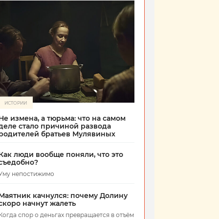
ИСТОРИИ
Не измена, а тюрьма: что на самом
деле стало причиной развода
родителей братьев Мулявиных
Как люди вообще поняли, что это
съедобно?
Уму непостижимо
Маятник качнулся: почему Долину
скоро начнут жалеть
Когда спор о деньгах превращается в отъём