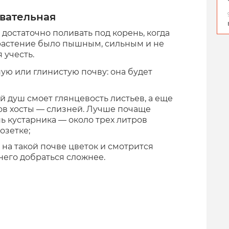
овательная
е достаточно поливать под корень, когда
ы растение было пышным, сильным и не
 учесть.
ную или глинистую почву: она будет
ой душ смоет глянцевость листьев, а еще
ов хосты — слизней. Лучше почаще
ь кустарника — около трех литров
озетке;
 на такой почве цветок и смотрится
него добраться сложнее.