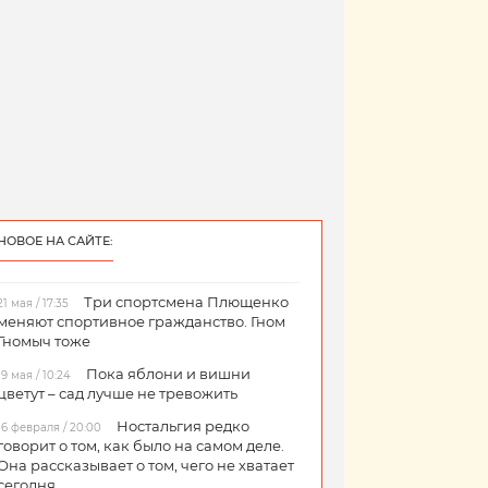
НОВОЕ НА САЙТЕ:
Три спортсмена Плющенко
21 мая / 17:35
меняют спортивное гражданство. Гном
Гномыч тоже
Пока яблони и вишни
19 мая / 10:24
цветут – сад лучше не тревожить
Ностальгия редко
16 февраля / 20:00
говорит о том, как было на самом деле.
Она рассказывает о том, чего не хватает
сегодня