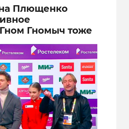
ена Плющенко
тивное
 Гном Гномыч тоже