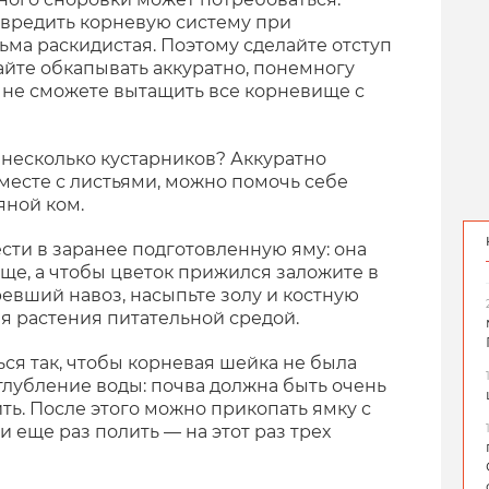
овредить корневую систему при
сьма раскидистая. Поэтому сделайте отступ
найте обкапывать аккуратно, понемногу
 не сможете вытащить все корневище с
 несколько кустарников? Аккуратно
месте с листьями, можно помочь себе
яной ком.
сти в заранее подготовленную яму: она
ще, а чтобы цветок прижился заложите в
евший навоз, насыпьте золу и костную
ля растения питательной средой.
ься так, чтобы корневая шейка не была
глубление воды: почва должна быть очень
ть. После этого можно прикопать ямку с
и еще раз полить — на этот раз трех