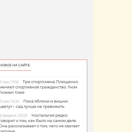
НОВОЕ НА САЙТЕ:
Три спортсмена Плющенко
21 мая / 17:35
меняют спортивное гражданство. Гном
Гномыч тоже
Пока яблони и вишни
19 мая / 10:24
цветут – сад лучше не тревожить
Ностальгия редко
16 февраля / 20:00
говорит о том, как было на самом деле.
Она рассказывает о том, чего не хватает
сегодня