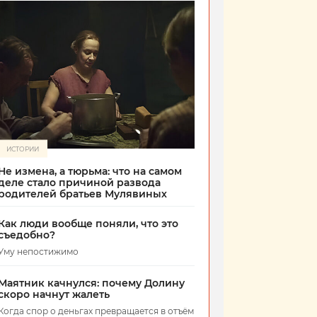
ИСТОРИИ
Не измена, а тюрьма: что на самом
деле стало причиной развода
родителей братьев Мулявиных
Как люди вообще поняли, что это
съедобно?
Уму непостижимо
Маятник качнулся: почему Долину
скоро начнут жалеть
Когда спор о деньгах превращается в отъём