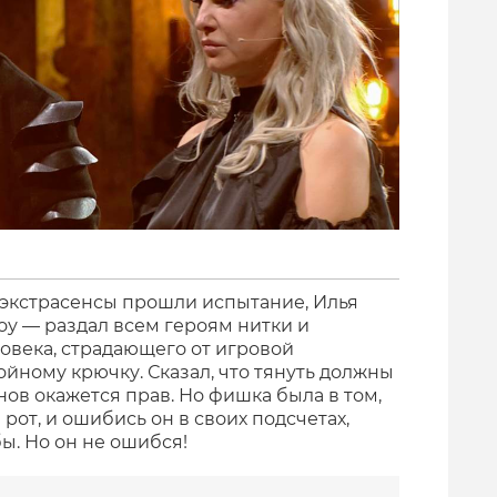
се экстрасенсы прошли испытание, Илья
у — раздал всем героям нитки и
ловека, страдающего от игровой
йному крючку. Сказал, что тянуть должны
нов окажется прав. Но фишка была в том,
 рот, и ошибись он в своих подсчетах,
ы. Но он не ошибся!