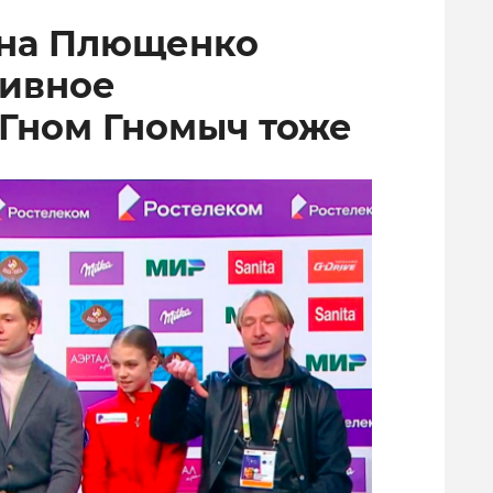
ена Плющенко
тивное
 Гном Гномыч тоже