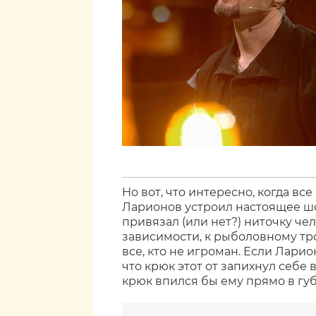
Но вот, что интересно, когда в
Ларионов устроил настоящее шо
привязал (или нет?) ниточку че
зависимости, к рыболовному тро
все, кто не игроман. Если Ларио
что крюк этот от запихнул себе в
крюк впился бы ему прямо в губ