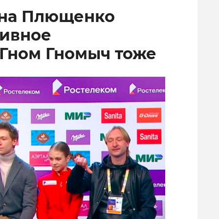
ена Плющенко
тивное
 Гном Гномыч тоже