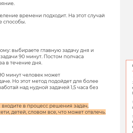
ояние.
деление времени подходит. На этот случай
е способы.
гому: выбираете главную задачу дня и
 задачи 90 минут. Постом полчаса
за в течение дня.
 90 минут человек может
аче. Но этот метод подойдет для более
ботай над нудной задачей 1,5 часа без
ы входите в процесс решения задач,
ти, детей, словом все, что может отвлечь.