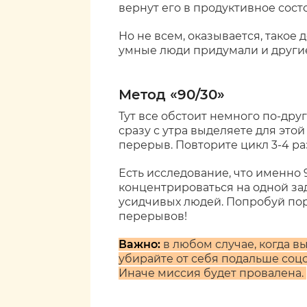
вернут его в продуктивное сост
Но не всем, оказывается, такое 
умные люди придумали и други
Метод «90/30»
Тут все обстоит немного по-дру
сразу с утра выделяете для этой
перерыв. Повторите цикл 3-4 ра
Есть исследование, что именно
концентрироваться на одной зад
усидчивых людей. Попробуй пора
перерывов!
Важно:
в любом случае, когда в
убирайте от себя подальше соцсе
Иначе миссия будет провалена.