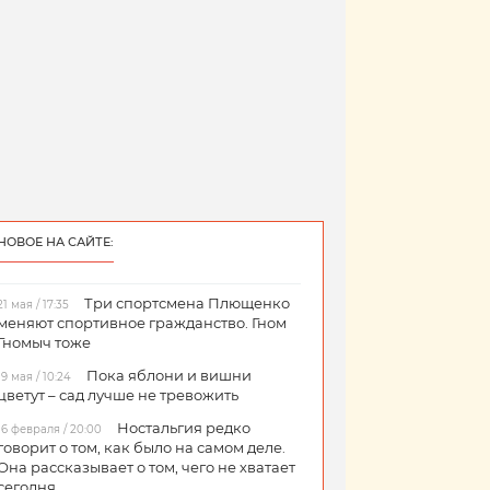
НОВОЕ НА САЙТЕ:
Три спортсмена Плющенко
21 мая / 17:35
меняют спортивное гражданство. Гном
Гномыч тоже
Пока яблони и вишни
19 мая / 10:24
цветут – сад лучше не тревожить
Ностальгия редко
16 февраля / 20:00
говорит о том, как было на самом деле.
Она рассказывает о том, чего не хватает
сегодня