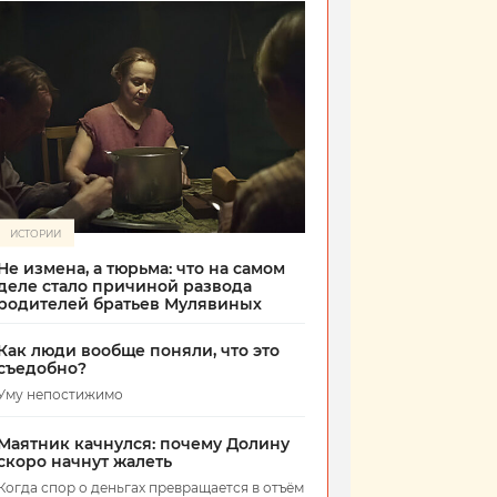
ИСТОРИИ
Не измена, а тюрьма: что на самом
деле стало причиной развода
родителей братьев Мулявиных
Как люди вообще поняли, что это
съедобно?
Уму непостижимо
Маятник качнулся: почему Долину
скоро начнут жалеть
Когда спор о деньгах превращается в отъём