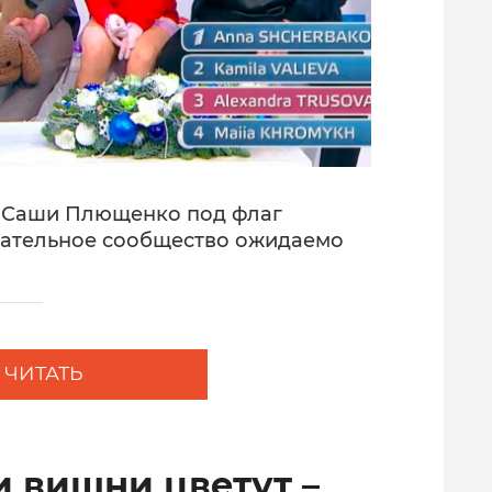
е Саши Плющенко под флаг
ательное сообщество ожидаемо
ЧИТАТЬ
и вишни цветут –