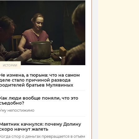
ИСТОРИИ
Не измена, а тюрьма: что на самом
деле стало причиной развода
родителей братьев Мулявиных
Как люди вообще поняли, что это
съедобно?
Уму непостижимо
Маятник качнулся: почему Долину
скоро начнут жалеть
Когда спор о деньгах превращается в отъём