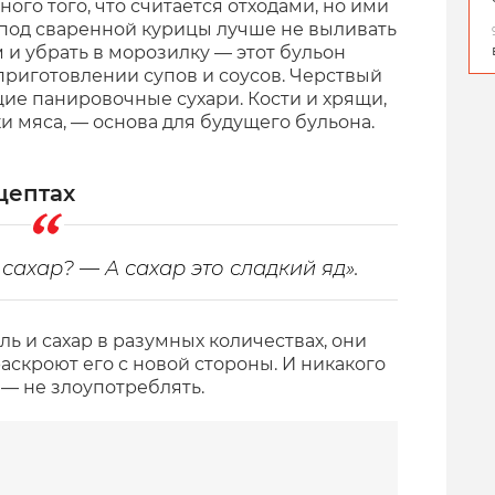
ого того, что считается отходами, но ими
з под сваренной курицы лучше не выливать
м и убрать в морозилку — этот бульон
приготовлении супов и соусов. Черствый
щие панировочные сухари. Кости и хрящи,
и мяса, — основа для будущего бульона.
цептах
 сахар? — А сахар это сладкий яд».
оль и сахар в разумных количествах, они
раскроют его с новой стороны. И никакого
е — не злоупотреблять.