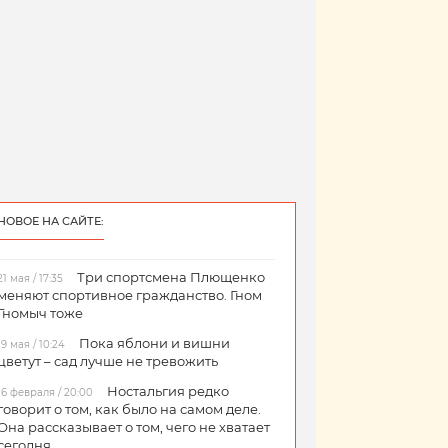
НОВОЕ НА САЙТЕ:
Три спортсмена Плющенко
21 мая / 17:35
меняют спортивное гражданство. Гном
Гномыч тоже
Пока яблони и вишни
19 мая / 10:24
цветут – сад лучше не тревожить
Ностальгия редко
16 февраля / 20:00
говорит о том, как было на самом деле.
Она рассказывает о том, чего не хватает
сегодня