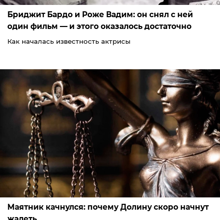
Бриджит Бардо и Роже Вадим: он снял с ней
один фильм — и этого оказалось достаточно
Как началась известность актрисы
Маятник качнулся: почему Долину скоро начнут
жалеть