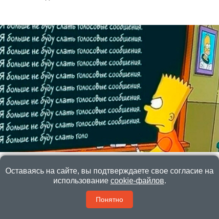
Если вас бесят голосовые — поздравляем: вы
Оставаясь на сайте, вы подтверждаете свое согласие на
умнее большинства
использование
cookie-файлов
.
Это ваш мозг не терпит голосовые. И это не слабость, а
суперспособность
Понятно