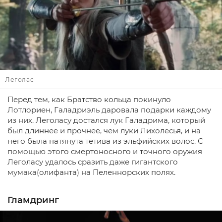
Леголас
Перед тем, как Братство кольца покинуло
Лотлориен, Галадриэль даровала подарки каждому
из них. Леголасу достался лук Галадрима, который
был длиннее и прочнее, чем луки Лихолесья, и на
него была натянута тетива из эльфийских волос. С
помощью этого смертоносного и точного оружия
Леголасу удалось сразить даже гигантского
мумака(олифанта) на Пеленнорских полях.
Гламдринг