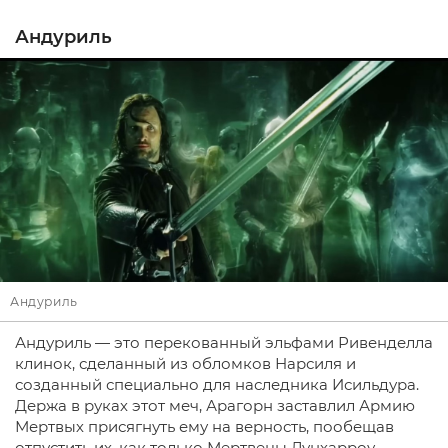
Андуриль
Андуриль
Андуриль — это перекованный эльфами Ривенделла
клинок, сделанный из обломков Нарсиля и
созданный специально для наследника Исильдура.
Держа в руках этот меч, Арагорн заставлил Армию
Мертвых присягнуть ему на верность, пообещав
отпустить их, как только Мертвецы Дунхарроу