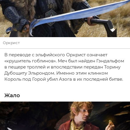
Оркрист
В переводе с эльфийского Оркрист означает
«крушитель гоблинов». Меч был найден Гэндальфом
в пещере троллей и впоследствии передан Торину
Дубощиту Эльрондом. Именно этим клинком
Король под Горой убил Азога в их последней битве.
Жало