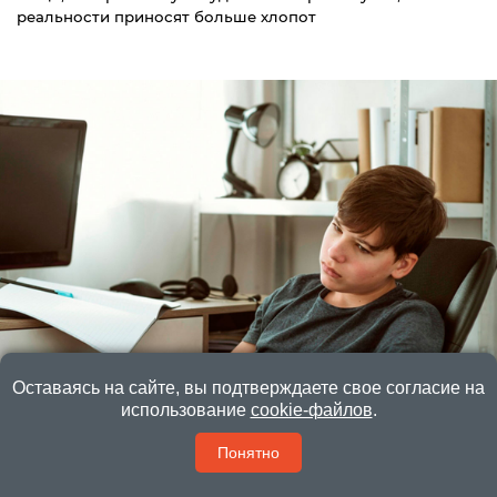
реальности приносят больше хлопот
Оставаясь на сайте, вы подтверждаете свое согласие на
«Мам, а это правда?» Почему дети верят
использование
cookie-файлов
.
блогерам больше, чем родителям — и что с этим
делать
Понятно
Как объяснить ребёнку, чему можно верить в интернете,