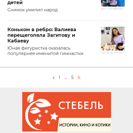
детей
Снимок умилил народ
18:00 / 1 СЕНТЯБРЯ 2022
Коньком в ребро: Валиева
перещеголяла Загитову и
Кабаеву
Юная фигуристка оказалась
популярнее именитой гимнастки
17:00 / 28 АВГУСТА 2022
«
1
…
5
6