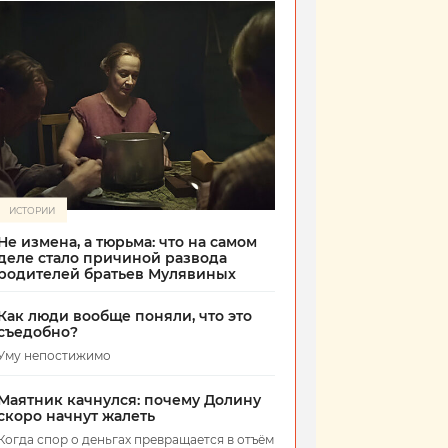
ИСТОРИИ
Не измена, а тюрьма: что на самом
деле стало причиной развода
родителей братьев Мулявиных
Как люди вообще поняли, что это
съедобно?
Уму непостижимо
Маятник качнулся: почему Долину
скоро начнут жалеть
Когда спор о деньгах превращается в отъём