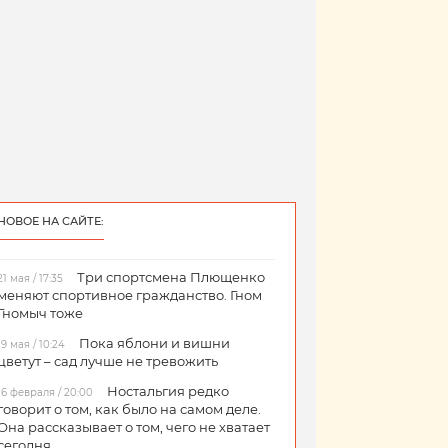
НОВОЕ НА САЙТЕ:
Три спортсмена Плющенко
21 мая / 17:35
меняют спортивное гражданство. Гном
Гномыч тоже
Пока яблони и вишни
19 мая / 10:24
цветут – сад лучше не тревожить
Ностальгия редко
16 февраля / 20:00
говорит о том, как было на самом деле.
Она рассказывает о том, чего не хватает
сегодня