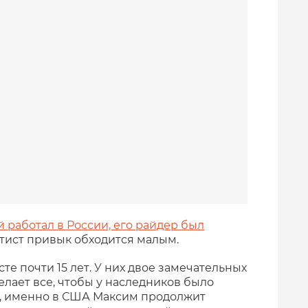
й работал в России, его райдер был
ртист привык обходится малым.
те почти 15 лет. У них двое замечательных
делает все, чтобы у наследников было
, именно в США Максим продолжит