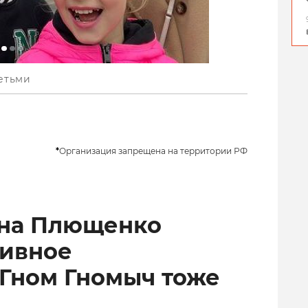
етьми
*
Организация запрещена на территории РФ
ена Плющенко
тивное
 Гном Гномыч тоже