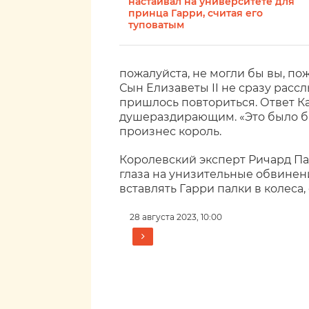
настаивал на университете для
принца Гарри, считая его
туповатым
пожалуйста, не могли бы вы, пож
Сын Елизаветы II не сразу расс
пришлось повториться. Ответ Ка
душераздирающим. «Это было б
произнес король.
Королевский эксперт Ричард Палм
глаза на унизительные обвинени
вставлять Гарри палки в колеса,
28 августа 2023, 10:00