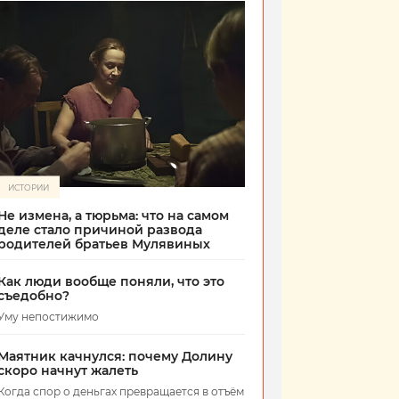
ИСТОРИИ
Не измена, а тюрьма: что на самом
деле стало причиной развода
родителей братьев Мулявиных
Как люди вообще поняли, что это
съедобно?
Уму непостижимо
Маятник качнулся: почему Долину
скоро начнут жалеть
Когда спор о деньгах превращается в отъём