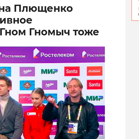
ена Плющенко
тивное
 Гном Гномыч тоже