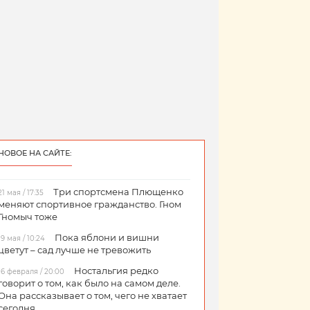
НОВОЕ НА САЙТЕ:
Три спортсмена Плющенко
21 мая / 17:35
меняют спортивное гражданство. Гном
Гномыч тоже
Пока яблони и вишни
19 мая / 10:24
цветут – сад лучше не тревожить
Ностальгия редко
16 февраля / 20:00
говорит о том, как было на самом деле.
Она рассказывает о том, чего не хватает
сегодня