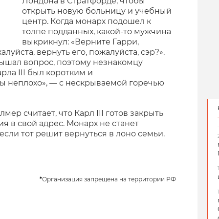
Лондона в Стратфорде, чтобы
открыть новую больницу и учебный
центр. Когда монарх подошел к
толпе подданных, какой-то мужчина
выкрикнул: «Верните Гарри,
алуйста, вернуть его, пожалуйста, сэр?».
лышал вопрос, поэтому незнакомцу
рла III был коротким и
ы неплохо», — с нескрываемой горечью
ер считает, что Карл III готов закрыть
я в свой адрес. Монарх не станет
 если тот решит вернуться в лоно семьи.
*
Организация запрещена на территории РФ