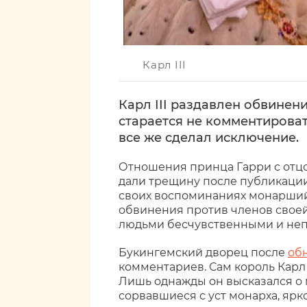
Карл III
Карл III раздавлен обвинен
старается не комментирова
все же сделал исключение.
Отношения принца Гарри с отцо
дали трещину после публикации
своих воспоминаниях монарший
обвинения против членов своей
людьми бесчувственными и не
Букингемский дворец после
об
комментариев. Сам король Карл 
Лишь однажды он высказался о 
сорвавшиеся с уст монарха, яр