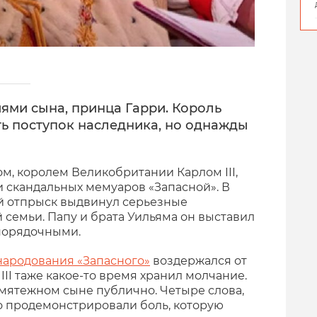
иями сына, принца Гарри. Король
ть поступок наследника, но однажды
м, королем Великобритании Карлом III,
 скандальных мемуаров «Запасной». В
 отпрыск выдвинул серьезные
 семьи. Папу и брата Уильяма он выставил
порядочными.
народования «Запасного»
воздержался от
III таже какое-то время хранил молчание.
мятежном сыне публично. Четыре слова,
ко продемонстрировали боль, которую