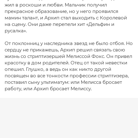
жил в роскоши и любви. Мальчик получил
прекрасное образование, но у него проявился
мамин талант, и Архип стал выходить с Королевой
на сцену. Они даже перепели хит «Дельфин и
русалка».
От поклонниц у наследника звезд не было отбоя. Но
сердцу не прикажешь, Архип решил связать свою
жизнь со стриптизершей Мелиссой Фокс. Он привел
красотку в дом родителей. Отец от такой невестки
опешил. Глушко, а ведь он как никто другой
посвящен во все тонкости профессии стриптизера,
поставил сыну ультиматум: или Мелисса бросает
работу, или Архип бросает Мелиссу.