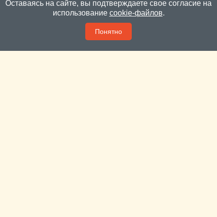
Оставаясь на сайте, вы подтверждаете свое согласие на
использование
cookie-файлов
.
Понятно
Пока яблони и вишни цветут – сад лучше не
тревожить
В этом году яблони в Подмосковье цветут «как в
последний раз».