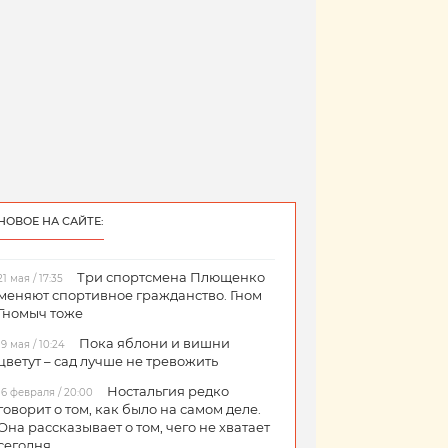
НОВОЕ НА САЙТЕ:
Три спортсмена Плющенко
21 мая / 17:35
меняют спортивное гражданство. Гном
Гномыч тоже
Пока яблони и вишни
19 мая / 10:24
цветут – сад лучше не тревожить
Ностальгия редко
16 февраля / 20:00
говорит о том, как было на самом деле.
Она рассказывает о том, чего не хватает
сегодня