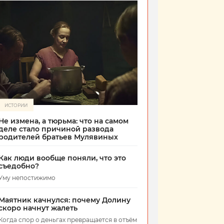
ИСТОРИИ
Не измена, а тюрьма: что на самом
деле стало причиной развода
родителей братьев Мулявиных
Как люди вообще поняли, что это
съедобно?
Уму непостижимо
Маятник качнулся: почему Долину
скоро начнут жалеть
Когда спор о деньгах превращается в отъём