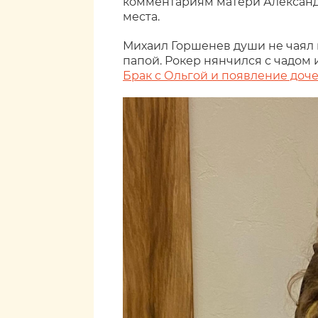
комментариям матери Александ
места.
Михаил Горшенев души не чаял 
папой. Рокер нянчился с чадом
Брак с Ольгой и появление доч