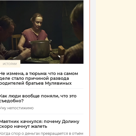
ИСТОРИИ
Не измена, а тюрьма: что на самом
деле стало причиной развода
родителей братьев Мулявиных
Как люди вообще поняли, что это
съедобно?
Уму непостижимо
Маятник качнулся: почему Долину
скоро начнут жалеть
Когда спор о деньгах превращается в отъём