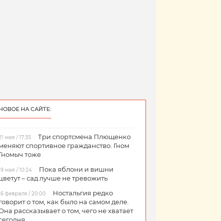
НОВОЕ НА САЙТЕ:
Три спортсмена Плющенко
21 мая / 17:35
меняют спортивное гражданство. Гном
Гномыч тоже
Пока яблони и вишни
19 мая / 10:24
цветут – сад лучше не тревожить
Ностальгия редко
16 февраля / 20:00
говорит о том, как было на самом деле.
Она рассказывает о том, чего не хватает
сегодня