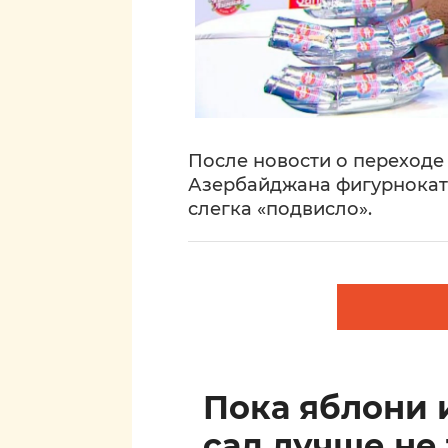
После новости о переход
Азербайджана фигурнокат
слегка «подвисло».
Пока яблони 
сад лучше не