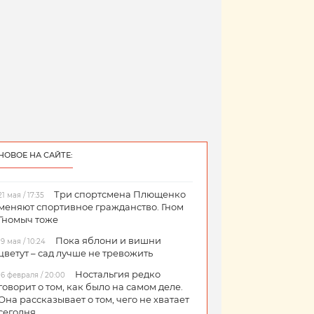
НОВОЕ НА САЙТЕ:
Три спортсмена Плющенко
21 мая / 17:35
меняют спортивное гражданство. Гном
Гномыч тоже
Пока яблони и вишни
19 мая / 10:24
цветут – сад лучше не тревожить
Ностальгия редко
16 февраля / 20:00
говорит о том, как было на самом деле.
Она рассказывает о том, чего не хватает
сегодня