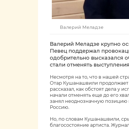
Валерий Меладзе
Валерий Меладзе крупно оск
Певец поддержал провокаци
одобрительно высказался об
стали отменять выступлени
Несмотря на то, что в нашей ст
Отар Кушанашвили
продолжает 
рассказал, как обстоят дела у и
начали отменять еще до его хва
занял неоднозначную позицию 
Россию.
Но, по словам Кушанашвили, ср
благосостояние артиста. Журнал