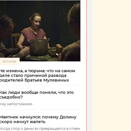
ИСТОРИИ
Не измена, а тюрьма: что на самом
деле стало причиной развода
родителей братьев Мулявиных
Как люди вообще поняли, что это
съедобно?
Уму непостижимо
Маятник качнулся: почему Долину
скоро начнут жалеть
Когда спор о деньгах превращается в отъём