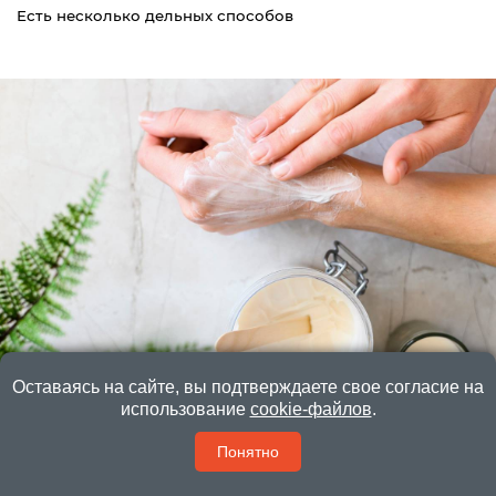
Есть несколько дельных способов
Оставаясь на сайте, вы подтверждаете свое согласие на
Как следить за кожей рук: рецепт маски
использование
cookie-файлов
.
Делать маски нужно как минимум 2 раза в месяц
Понятно