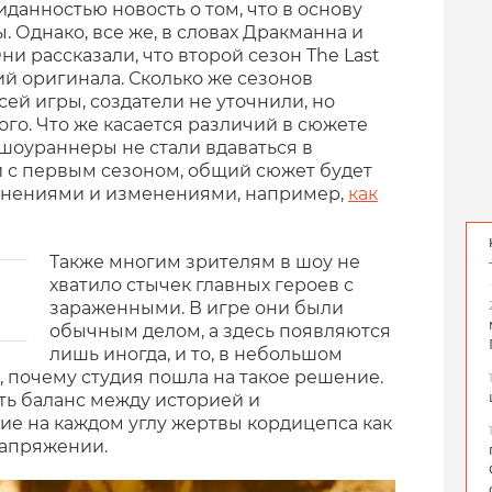
иданностью новость о том, что в основу
 Однако, все же, в словах Дракманна и
ни рассказали, что второй сезон The Last
тий оригинала. Сколько же сезонов
ей игры, создатели не уточнили, но
ого. Что же касается различий в сюжете
шоураннеры не стали вдаваться в
 и с первым сезоном, общий сюжет будет
лнениями и изменениями, например,
как
Также многим зрителям в шоу не
хватило стычек главных героев с
зараженными. В игре они были
обычным делом, а здесь появляются
лишь иногда, и то, в небольшом
, почему студия пошла на такое решение.
ь баланс между историей и
е на каждом углу жертвы кордицепса как
напряжении.