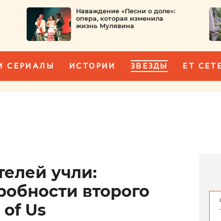
Наваждение «Песни о доле»:
опера, которая изменила
жизнь Мулявина
И СЕРИАЛЫ
ИСТОРИИ
ЗВЕЗДЫ
ET CET
телей учли:
робности второго
 of Us