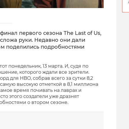
инал первого сезона The Last of Us,
 сложа руки. Недавно они дали
ом поделились подробностями
т понедельник, 13 марта. И, судя по
ршение, которого ждали все зрители.
рд для HBO, собрав всего за сутки 8,2
 самую высокую отметкой в 8,1 миллиона
 самое время почивать на лаврах и
сто этого создатели уже дразнят
робностями о втором сезоне.