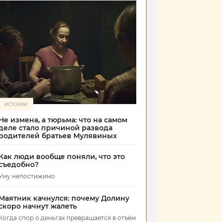
ИСТОРИИ
Не измена, а тюрьма: что на самом
деле стало причиной развода
родителей братьев Мулявиных
Как люди вообще поняли, что это
съедобно?
Уму непостижимо
Маятник качнулся: почему Долину
скоро начнут жалеть
Когда спор о деньгах превращается в отъём