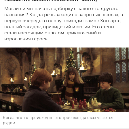
Могли ли мы начать подборку с какого-то другого
названия? Когда речь заходит о закрытых школах, в
первую очередь в голову приходит замок Хогвартс,
полный загадок, привидений и магии. Его стены
стали настоящим оплотом приключений и
взросления героев.
Когда что-то происходит, это трое всегда оказываются
рядом