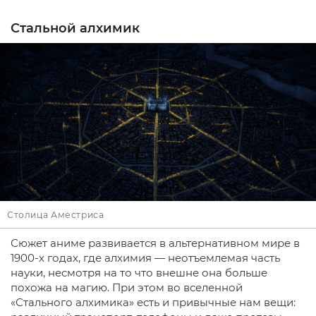
Стальной алхимик
Столица Аместриса
Сюжет аниме развивается в альтернативном мире в
1900-х годах, где алхимия — неотъемлемая часть
науки, несмотря на то что внешне она больше
похожа на магию. При этом во вселенной
«Стального алхимика» есть и привычные нам вещи: