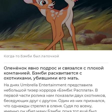
Когда-то Бэмби был лапочкой
Оленёнок явно подрос и связался с плохой
компанией. Бэмби расквитается с
охотниками, убившими его мать.
На днях Umbrella Entertainment представила
небольшой тизер хоррора «Бэмби: Расплата». В
первой части ролика нам показали двух охотников,
беседующих друг с другом. Один из них признался,
что однажды стрелял в оленя. Судя по всему,
именно он убил маму Бэмби, пока тот ещё был