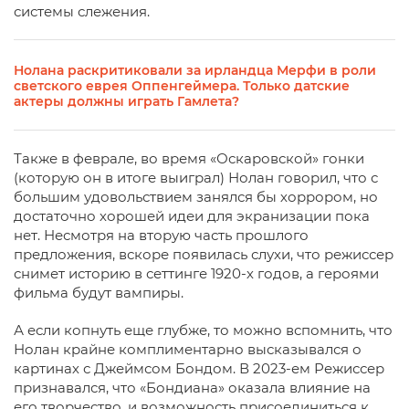
системы слежения.
Нолана раскритиковали за ирландца Мерфи в роли
светского еврея Оппенгеймера. Только датские
актеры должны играть Гамлета?
Также в феврале, во время «Оскаровской» гонки
(которую он в итоге выиграл) Нолан говорил, что с
большим удовольствием занялся бы хоррором, но
достаточно хорошей идеи для экранизации пока
нет. Несмотря на вторую часть прошлого
предложения, вскоре появилась слухи, что режиссер
снимет историю в сеттинге 1920-х годов, а героями
фильма будут вампиры.
А если копнуть еще глубже, то можно вспомнить, что
Нолан крайне комплиментарно высказывался о
картинах с Джеймсом Бондом. В 2023-ем Режиссер
признавался, что «Бондиана» оказала влияние на
его творчество, и возможность присоединиться к