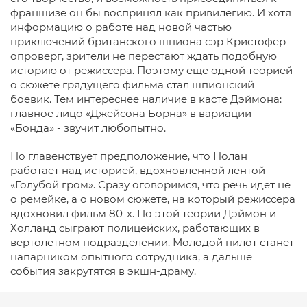
франшизе он бы воспринял как привилегию. И хотя
информацию о работе над новой частью
приключений британского шпиона сэр Кристофер
опроверг, зрители не перестают ждать подобную
историю от режиссера. Поэтому еще одной теорией
о сюжете грядущего фильма стал шпионский
боевик. Тем интереснее наличие в касте Дэймона:
главное лицо «Джейсона Борна» в вариации
«Бонда» - звучит любопытно.
Но главенствует предположение, что Нолан
работает над историей, вдохновленной лентой
«Голубой гром». Сразу оговоримся, что речь идет не
о ремейке, а о новом сюжете, на который режиссера
вдохновил фильм 80-х. По этой теории Дэймон и
Холланд сыграют полицейских, работающих в
вертолетном подразделении. Молодой пилот станет
напарником опытного сотрудника, а дальше
события закрутятся в экшн-драму.