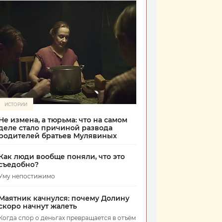
ИСТОРИИ
Не измена, а тюрьма: что на самом
деле стало причиной развода
родителей братьев Мулявиных
Как люди вообще поняли, что это
съедобно?
Уму непостижимо
Маятник качнулся: почему Долину
скоро начнут жалеть
Когда спор о деньгах превращается в отъём