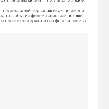
го от злобных мобов — пиглинов и зомби.
т легендарный персонаж игры по имени
ось, что события фильма слишком похожи
и просто повторяют их на фоне знакомых