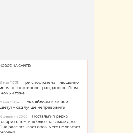
НОВОЕ НА САЙТЕ:
Три спортсмена Плющенко
21 мая / 17:35
меняют спортивное гражданство. Гном
Гномыч тоже
Пока яблони и вишни
19 мая / 10:24
цветут – сад лучше не тревожить
Ностальгия редко
16 февраля / 20:00
говорит о том, как было на самом деле.
Она рассказывает о том, чего не хватает
сегодня