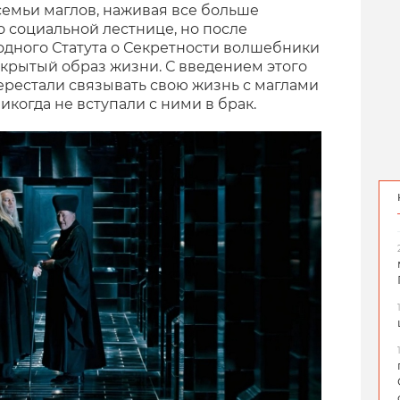
емьи маглов, наживая все больше
о социальной лестнице, но после
одного Статута о Секретности волшебники
скрытый образ жизни. С введением этого
рестали связывать свою жизнь с маглами
когда не вступали с ними в брак.