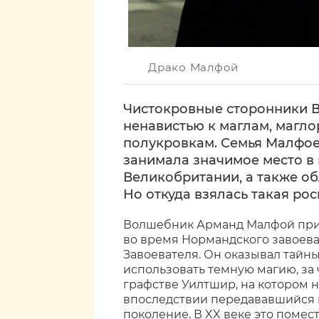
Драко Малфой
Чистокровные сторонники В
ненавистью к маглам, магл
полукровкам. Семья Малфое
занимала значимое место в
Великобритании, а также о
Но откуда взялась такая ро
Волшебник Арманд Малфой приб
во время Нормандского завоева
Завоевателя. Он оказывал тайны
использовать темную магию, за 
графстве Уилтшир, на котором 
впоследствии передававшийся 
поколение. В XX веке это помест