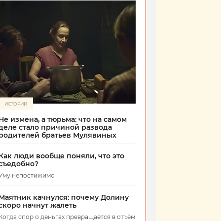
ИСТОРИИ
Не измена, а тюрьма: что на самом
деле стало причиной развода
родителей братьев Мулявиных
Как люди вообще поняли, что это
съедобно?
Уму непостижимо
Маятник качнулся: почему Долину
скоро начнут жалеть
Когда спор о деньгах превращается в отъём