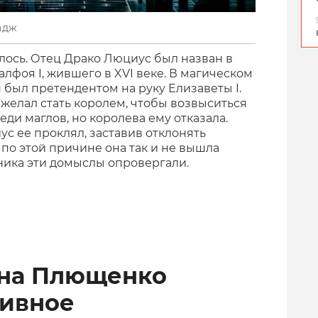
адж
лось. Отец Драко Люциус был назван в
алфоя I, жившего в XVI веке. В магическом
н был претендентом на руку Елизаветы I.
желал стать королем, чтобы возвыситься
еди маглов, но королева ему отказала.
ус ее проклял, заставив отклонять
по этой причине она так и не вышла
ника эти домыслы опровергали.
ена Плющенко
тивное