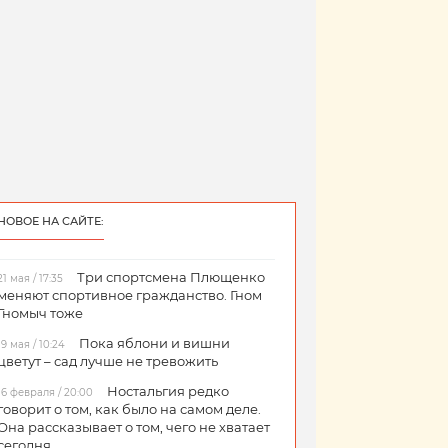
НОВОЕ НА САЙТЕ:
Три спортсмена Плющенко
21 мая / 17:35
меняют спортивное гражданство. Гном
Гномыч тоже
Пока яблони и вишни
19 мая / 10:24
цветут – сад лучше не тревожить
Ностальгия редко
16 февраля / 20:00
говорит о том, как было на самом деле.
Она рассказывает о том, чего не хватает
сегодня