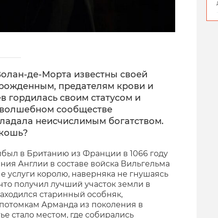
олан-де-Морта известны своей
орожденным, предателям крови и
в гордилась своим статусом и
 волшебном сообществе
бладала неисчислимым богатством.
скошь?
ыл в Британию из Франции в 1066 году
ния Англии в составе войска Вильгельма
е услуги королю, наверняка не гнушаясь
что получил лучший участок земли в
находился старинный особняк,
потомкам Арманда из поколения в
ье стало местом, где собирались