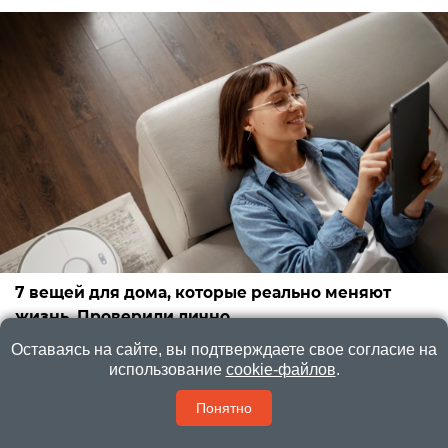
7 вещей для дома, которые реально меняют
жизнь. Проверили лично
Классные и удобные вещи для дома
Оставаясь на сайте, вы подтверждаете свое согласие на
использование
cookie-файлов
.
Понятно