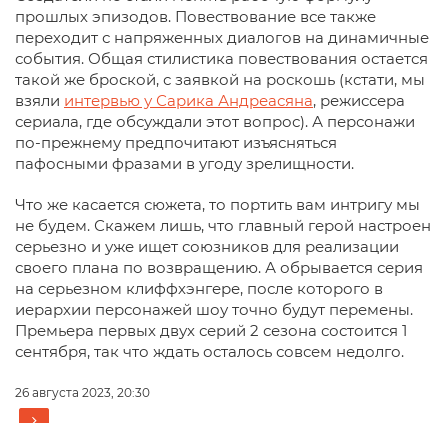
прошлых эпизодов. Повествование все также
переходит с напряженных диалогов на динамичные
события. Общая стилистика повествования остается
такой же броской, с заявкой на роскошь (кстати, мы
взяли
интервью у Сарика Андреасяна
, режиссера
сериала, где обсуждали этот вопрос). А персонажи
по-прежнему предпочитают изъясняться
пафосными фразами в угоду зрелищности.
Что же касается сюжета, то портить вам интригу мы
не будем. Скажем лишь, что главный герой настроен
серьезно и уже ищет союзников для реализации
своего плана по возвращению. А обрывается серия
на серьезном клиффхэнгере, после которого в
иерархии персонажей шоу точно будут перемены.
Премьера первых двух серий 2 сезона состоится 1
сентября, так что ждать осталось совсем недолго.
26 августа 2023, 20:30