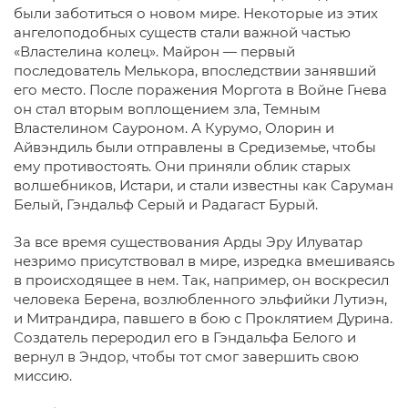
были заботиться о новом мире. Некоторые из этих
ангелоподобных существ стали важной частью
«Властелина колец». Майрон — первый
последователь Мелькора, впоследствии занявший
его место. После поражения Моргота в Войне Гнева
он стал вторым воплощением зла, Темным
Властелином Сауроном. А Курумо, Олорин и
Айвэндиль были отправлены в Средиземье, чтобы
ему противостоять. Они приняли облик старых
волшебников, Истари, и стали известны как Саруман
Белый, Гэндальф Серый и Радагаст Бурый.
За все время существования Арды Эру Илуватар
незримо присутствовал в мире, изредка вмешиваясь
в происходящее в нем. Так, например, он воскресил
человека Берена, возлюбленного эльфийки Лутиэн,
и Митрандира, павшего в бою с Проклятием Дурина.
Создатель переродил его в Гэндальфа Белого и
вернул в Эндор, чтобы тот смог завершить свою
миссию.