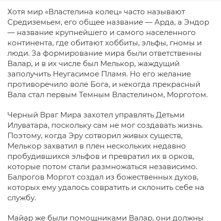
Хотя мир «Властелина колец» часто называют
Средиземьем, его общее название — Арда, а Эндор
— название крупнейшего и самого населенного
континента, где обитают хоббиты, эльфы, гномы и
люди. За формирование мира были ответственны
Валар, и в их числе был Мелькор, жаждущий
заполучить Неугасимое Пламя. Но его желание
противоречило воле Бога, и некогда прекрасный
Вала стал первым Темным Властелином, Морготом.
Черный Враг Мира захотел управлять Детьми
Илуватара, поскольку сам не мог создавать жизнь.
Поэтому, когда Эру сотворил живых существ,
Мелькор захватил в плен нескольких недавно
пробудившихся эльфов и превратил их в орков,
которые потом стали размножаться независимо.
Балрогов Моргот создал из божественных духов,
которых ему удалось совратить и склонить себе на
службу.
Майар же были помощниками Валар, они должны