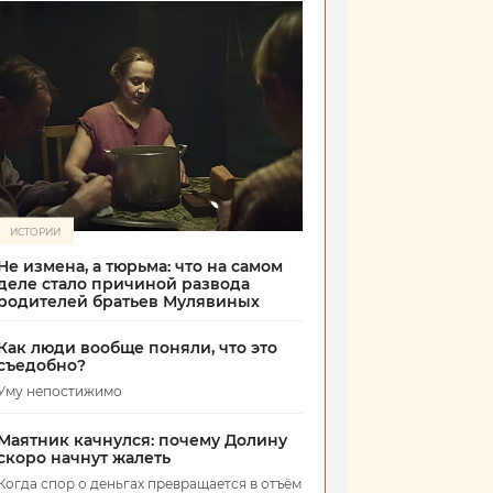
ИСТОРИИ
Не измена, а тюрьма: что на самом
деле стало причиной развода
родителей братьев Мулявиных
Как люди вообще поняли, что это
съедобно?
Уму непостижимо
Маятник качнулся: почему Долину
скоро начнут жалеть
Когда спор о деньгах превращается в отъём