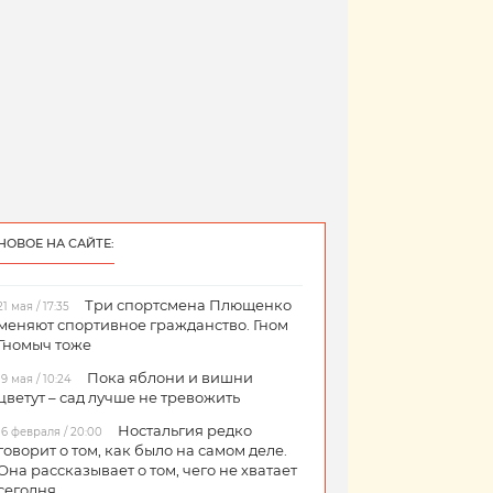
НОВОЕ НА САЙТЕ:
Три спортсмена Плющенко
21 мая / 17:35
меняют спортивное гражданство. Гном
Гномыч тоже
Пока яблони и вишни
19 мая / 10:24
цветут – сад лучше не тревожить
Ностальгия редко
16 февраля / 20:00
говорит о том, как было на самом деле.
Она рассказывает о том, чего не хватает
сегодня