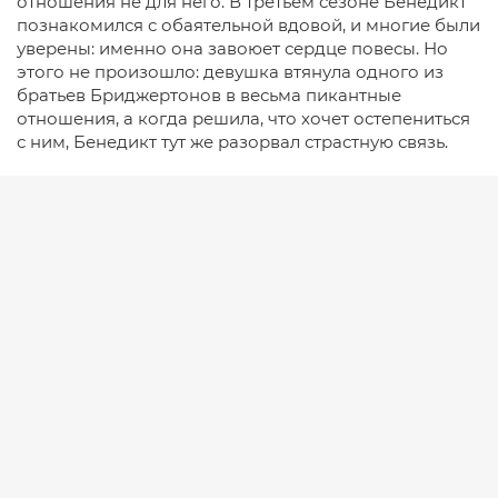
отношения не для него. В третьем сезоне Бенедикт
познакомился с обаятельной вдовой, и многие были
уверены: именно она завоюет сердце повесы. Но
этого не произошло: девушка втянула одного из
братьев Бриджертонов в весьма пикантные
отношения, а когда решила, что хочет остепениться
с ним, Бенедикт тут же разорвал страстную связь.