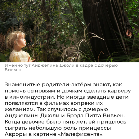
Именно тут Анджелина Джоли в кадре с дочерью
Вивьен
Знаменитые родители-актёры знают, как
помочь сыновьям и дочкам сделать карьеру
в киноиндустрии. Но иногда звёздные дети
появляются в фильмах вопреки их
желаниям. Так случилось с дочерью
Анджелины Джоли и Брэда Питта Вивьен.
Когда девочке было пять лет, ей пришлось
сыграть небольшую роль принцессы
Авроры в картине «Малефисента».