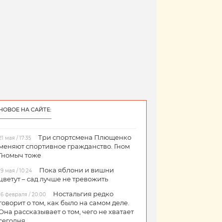
НОВОЕ НА САЙТЕ:
Три спортсмена Плющенко
21 мая / 17:35
меняют спортивное гражданство. Гном
Гномыч тоже
Пока яблони и вишни
19 мая / 10:24
цветут – сад лучше не тревожить
Ностальгия редко
16 февраля / 20:00
говорит о том, как было на самом деле.
Она рассказывает о том, чего не хватает
сегодня