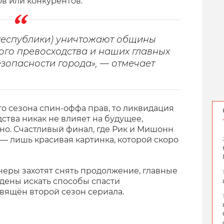
в или конкурентов.
Республики) уничтожают общины
кого превосходства и наших главных
езопасности города», — отмечает
о сезона спин-оффа прав, то ликвидация
ства никак не влияет на будущее,
но. Счастливый финал, где Рик и Мишонн
— лишь красивая картинка, которой скоро
еры захотят снять продолжение, главные
дены искать способы спасти
свящён второй сезон сериала.