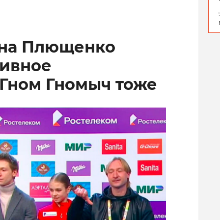
ена Плющенко
тивное
 Гном Гномыч тоже