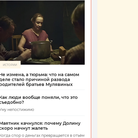
ИСТОРИИ
Не измена, а тюрьма: что на самом
деле стало причиной развода
родителей братьев Мулявиных
Как люди вообще поняли, что это
съедобно?
Уму непостижимо
Маятник качнулся: почему Долину
скоро начнут жалеть
Когда спор о деньгах превращается в отъём