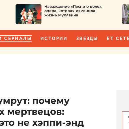
Наваждение «Песни о доле»:
опера, которая изменила
жизнь Мулявина
И СЕРИАЛЫ
ИСТОРИИ
ЗВЕЗДЫ
ET CET
умрут: почему
х мертвецов:
то не хэппи-энд