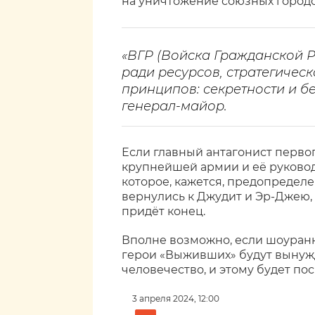
на уничтожение союзных городо
«ВГР (Войска Гражданской 
ради ресурсов, стратегичес
принципов: секретности и б
генерал-майор.
Если главный антагонист первог
крупнейшей армии и её руковод
которое, кажется, предопределе
вернулись к Джудит и Эр-Джею, 
придёт конец.
Вполне возможно, если шоуранн
герои «Выживших» будут вынуж
человечество, и этому будет по
3 апреля 2024, 12:00