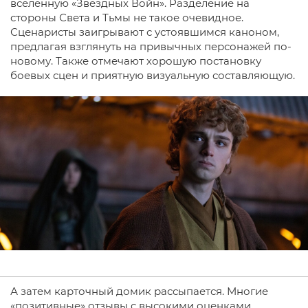
вселенную «Звёздных Войн». Разделение на
стороны Света и Тьмы не такое очевидное.
Сценаристы заигрывают с устоявшимся каноном,
предлагая взглянуть на привычных персонажей по-
новому. Также отмечают хорошую постановку
боевых сцен и приятную визуальную составляющую.
А затем карточный домик рассыпается. Многие
«позитивные» отзывы с высокими оценками