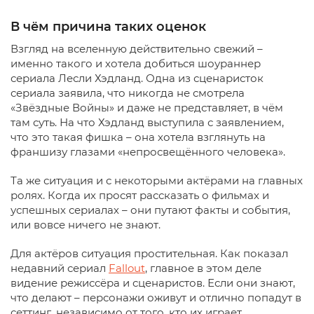
В чём причина таких оценок
Взгляд на вселенную действительно свежий –
именно такого и хотела добиться шоураннер
сериала Лесли Хэдланд. Одна из сценаристок
сериала заявила, что никогда не смотрела
«Звёздные Войны» и даже не представляет, в чём
там суть. На что Хэдланд выступила с заявлением,
что это такая фишка – она хотела взглянуть на
франшизу глазами «непросвещённого человека».
Та же ситуация и с некоторыми актёрами на главных
ролях. Когда их просят рассказать о фильмах и
успешных сериалах – они путают факты и события,
или вовсе ничего не знают.
Для актёров ситуация простительная. Как показал
недавний сериал
Fallout
, главное в этом деле
видение режиссёра и сценаристов. Если они знают,
что делают – персонажи оживут и отлично попадут в
сеттинг, независимо от того, кто их играет.