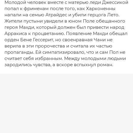
Молодой человек вместе с матерью леди Джессикой
попал к фрименам после того, как Харконенны
напали на семью Атрайдес и убили герцога Лето.
Жители пустыни увидели в юном Поле обещанного
героя Махди, который должен был привести народ
Арракиса к процветанию. Появление Махди обещал
орден Бене Гессерит, но своенравная Чани не
верила в эти пророчества и считала их частью
пропаганды. Ей симпатизировало, что и сам Пол не
считает себя избранным. Между молодыми людьми
зародились чувства, а вскоре вспыхнул роман.