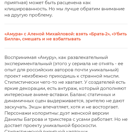
приятная) может быть расценена как
клишированность. Но мы лучше обратим внимание
на другую проблему.
«Амура» с Аленой Михайловой: взять «Брата-2», «Убить
Билла», смешать и не взбалтывать
Воспринимая «Амуру», как развлекательный
экспериментальный (этого у сериала не отнять - ее
опыт для российских авторов почти уникальный)
проект неизбежно приходишь к странной мысли.
Стилистически чего-то не хватает. У создателей есть
яркие декорации, есть антураж, который дополняют
интересные аниме-вставки. Баланс статичных и
динамичных сцен выдерживается, зрителю не дают
заскучать. Экшн впечатляет, хотя и не восторгает.
Персонажи колоритны: дуэт женской версии
Данилы Багрова и трикстера с усами работает. Но не
достает проекту уникальной броскости.
Стилистической визитной карточки,