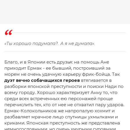
«Ты хорошо подумала?.. А я не думала».
Благо, и в Японии есть друзья: на помощь Ане
приходит Ермак - ее бывший, построивший за
морем не очень удачную карьеру фрик-бойца. Так
дуэт вечно собачащихся героев
втягивается в
разборки японской преступности и поиски Нади по
всему городу. Хорошо характеризует Анну то, что
среди всех встреченных ею персонажей проще
перечислить тех, кто от нее не отхватил пару ударов.
Ермак-Колокольников же напропалую хохмит и
разбавляет мрачное лицо спутницы ухмылками и
криками. Японская преступность же представлена
немногословными, но очень хмурыми суровыми