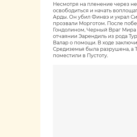
Несмотря на пленение через не
освободиться и начать воплоща
Арды. Он убил Финвэ и украл Си
прозвали Морготом. После побе
Гондолином, Черный Враг Мира 
отчаянии Эарендиль из рода Ту
Валар о помощи. В ходе заключ
Средиземья была разрушена, а 
поместили в Пустоту.