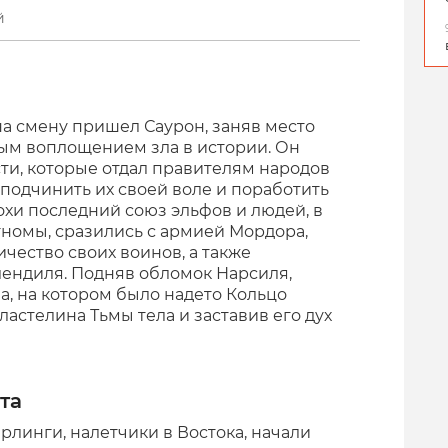
й
а смену пришел Саурон, заняв место
рым воплощением зла в истории. Он
ти, которые отдал правителям народов
 подчинить их своей воле и поработить
охи последний союз эльфов и людей, в
гномы, сразились с армией Мордора,
чество своих воинов, а также
лендиля. Подняв обломок Нарсиля,
а, на котором было надето Кольцо
астелина Тьмы тела и заставив его дух
та
ерлинги, налетчики в Востока, начали