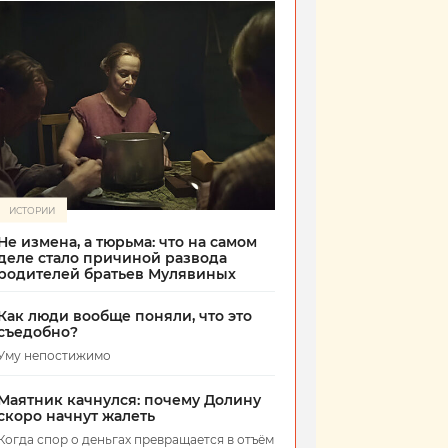
ИСТОРИИ
Не измена, а тюрьма: что на самом
деле стало причиной развода
родителей братьев Мулявиных
Как люди вообще поняли, что это
съедобно?
Уму непостижимо
Маятник качнулся: почему Долину
скоро начнут жалеть
Когда спор о деньгах превращается в отъём