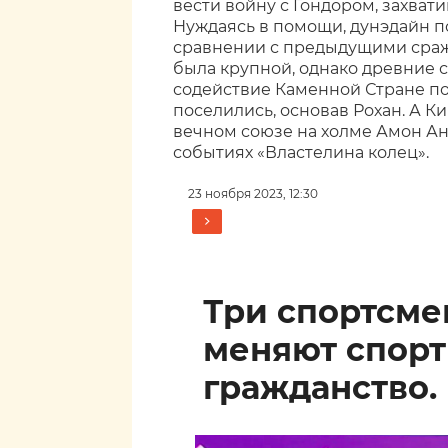
вести войну с Гондором, захват
Нуждаясь в помощи, дунэдайн по
сравнении с предыдущими сраж
была крупной, однако древние с
содействие Каменной Стране по
поселились, основав Рохан. А К
вечном союзе на холме Амон Ан
событиях «Властелина колец».
23 ноября 2023, 12:30
Три спортсм
меняют спор
гражданство.