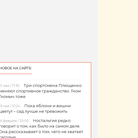
НОВОЕ НА САЙТЕ:
Три спортсмена Плющенко
21 мая / 17:35
меняют спортивное гражданство. Гном
Гномыч тоже
Пока яблони и вишни
19 мая / 10:24
цветут – сад лучше не тревожить
Ностальгия редко
16 февраля / 20:00
говорит о том, как было на самом деле.
Она рассказывает о том, чего не хватает
сегодня