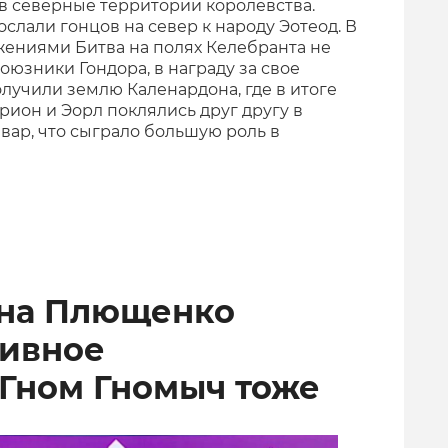
ив северные территории королевства.
слали гонцов на север к народу Эотеод. В
ениями Битва на полях Келебранта не
оюзники Гондора, в награду за свое
лучили землю Каленардона, где в итоге
ирион и Эорл поклялись друг другу в
вар, что сыграло большую роль в
ена Плющенко
тивное
 Гном Гномыч тоже