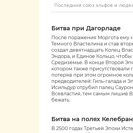
Последний союз эльфов и люде
Битва при Дагорладе
После поражения Моргота ему н
Темного Властелина и став вто
создал девятнадцать Колец Влас
Эндора, и Единое Кольцо, чтобы
Средиземье. В конце Второй Эп
котором также присутствовали 
потеряв при этом огромное коли
предводителей: Гиль-галада и Э
Исильдур отрубил палец Саурон
Всевластия, тем самым лишив Вл
бежать.
Битва на полях Келебран
В 2500 годах Третьей Эпохи Ист