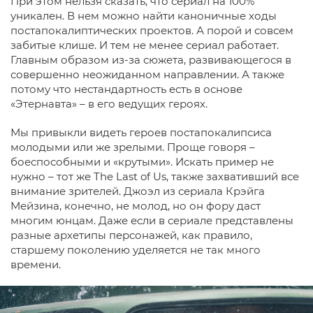
При этом нельзя сказать, что сериал на 100%
уникален. В нем можно найти каноничные ходы
постапокалиптических проектов. А порой и совсем
забитые клише. И тем не менее сериал работает.
Главным образом из-за сюжета, развивающегося в
совершенно неожиданном направлении. А также
потому что нестандартность есть в основе
«Этернавта» – в его ведущих героях.
Мы привыкли видеть героев постапокалипсиса
молодыми или же зрелыми. Проще говоря –
боеспособными и «крутыми». Искать пример не
нужно – тот же The Last of Us, также захвативший все
внимание зрителей. Джоэл из сериала Крэйга
Мейзина, конечно, не молод, но он фору даст
многим юнцам. Даже если в сериале представлены
разные архетипы персонажей, как правило,
старшему поколению уделяется не так много
времени.