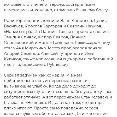
которые, в отличие от героев, состарились и
изменились, и, конечно, отомстить бывшему боссу.
Роли «братков» исполнили Влад Коноплев, Денис
Васильев, Ярослав Заргаров и Савелий Наумов,
«Ноля» сыграл Ян Цапник. Также в проекте снялись
Эмилия Спивак, Федор Лавров, Даниил
Спиваковский и Нонна Гришаева. Режиссером шоу
стала Аня Мирохина. Места продюсеров заняли
Андрей Семенов, Алексей Тутаринов и Илья
Куликов, также написавший сценарий и работавший
над «Полицейским с Рублевки».
Сериал задуман как комедия. И в нем
действительно есть интересные находки,
вызывающие улыбку. Когда дело доходит до
ситуационных шуток и отсылок на былую эпоху - все
работает отлично. А вот персонажам Станиславский
бы сказал «Не верю». И дело не в том, что актеры
плохо играют. Просто само поведение героев
кажется чуждым обстоятельствам. Да и маленькие