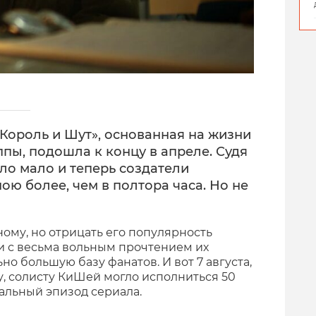
Король и Шут», основанная на жизни
пы, подошла к концу в апреле. Судя
ыло мало и теперь создатели
ою более, чем в полтора часа. Но не
ому, но отрицать его популярность
ь и с весьма вольным прочтением их
о большую базу фанатов. И вот 7 августа,
у, солисту КиШей могло исполниться 50
альный эпизод сериала.