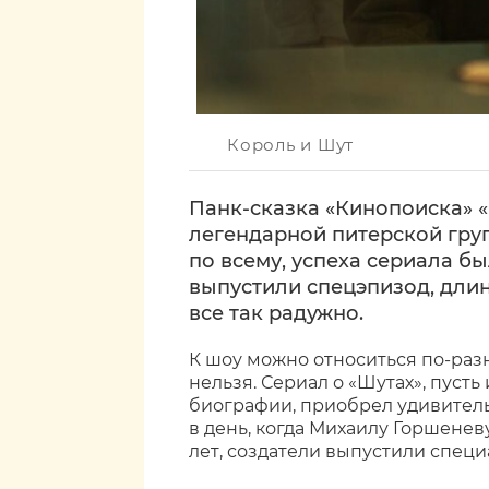
Король и Шут
Панк-сказка «Кинопоиска» «
легендарной питерской груп
по всему, успеха сериала б
выпустили спецэпизод, длин
все так радужно.
К шоу можно относиться по-разн
нельзя. Сериал о «Шутах», пуст
биографии, приобрел удивительн
в день, когда Михаилу Горшенев
лет, создатели выпустили специ