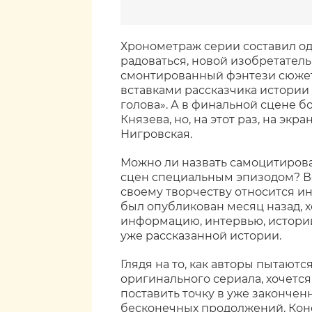
Хронометраж серии составил од
радоваться, новой изобретатель
смонтированный фэнтези сюжет
вставками рассказчика истории
голова». А в финальной сцене 
Князева, но, на этот раз, на экр
Нигровская.
Можно ли назвать самоцитиров
сцен специальным эпизодом? Во
своему творчеству относится и
был опубликован месяц назад, х
информацию, интервью, истории
уже рассказанной истории.
Глядя на то, как авторы пытают
оригинального сериала, хочется
поставить точку в уже законченн
бесконечных продолжений. Коне