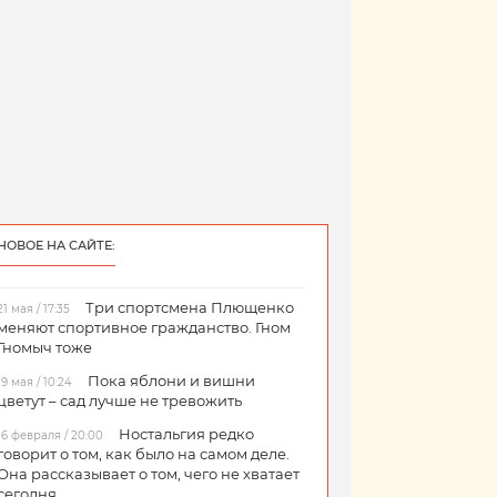
НОВОЕ НА САЙТЕ:
Три спортсмена Плющенко
21 мая / 17:35
меняют спортивное гражданство. Гном
Гномыч тоже
Пока яблони и вишни
19 мая / 10:24
цветут – сад лучше не тревожить
Ностальгия редко
16 февраля / 20:00
говорит о том, как было на самом деле.
Она рассказывает о том, чего не хватает
сегодня