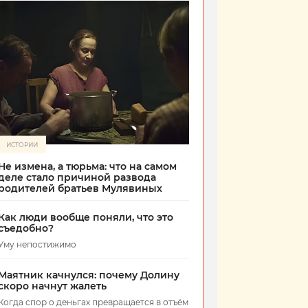
ИСТОРИИ
Не измена, а тюрьма: что на самом
деле стало причиной развода
родителей братьев Мулявиных
Как люди вообще поняли, что это
съедобно?
Уму непостижимо
Маятник качнулся: почему Долину
скоро начнут жалеть
Когда спор о деньгах превращается в отъём