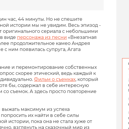
ин час, 44 минуты. Но не спешите
ной истории мы не увидим. Весь эпизод -
 оригинального сериала с небольшими
 в виде
персонажа из песни
«Внезапная
более продолжительное камео Андрея
ане с ним появилась супруга, Агата
ание и перемонтирование собственных
прос скорее этический, ведь каждый к
ндивидуально.
Фильм о съемках
, который
отя бы, содержал в себе интересную
 со съемок. А здесь просто повторение
ся выжать максимум из успеха
 попросить их найти в себе силы
ой истории, пока она не стала хуже от
чно, взглянуть на сказочный мир из