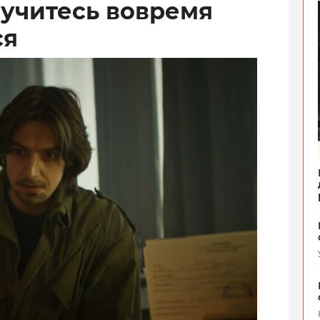
аучитесь вовремя
ся