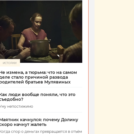
ИСТОРИИ
Не измена, а тюрьма: что на самом
деле стало причиной развода
родителей братьев Мулявиных
Как люди вообще поняли, что это
съедобно?
Уму непостижимо
Маятник качнулся: почему Долину
скоро начнут жалеть
Когда спор о деньгах превращается в отъём