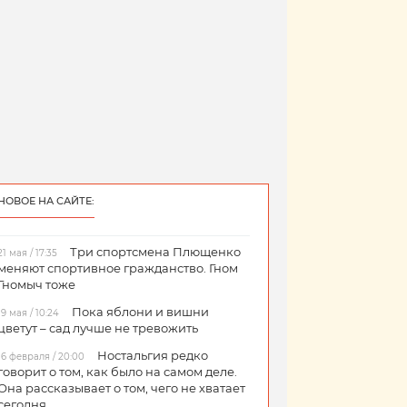
НОВОЕ НА САЙТЕ:
Три спортсмена Плющенко
21 мая / 17:35
меняют спортивное гражданство. Гном
Гномыч тоже
Пока яблони и вишни
19 мая / 10:24
цветут – сад лучше не тревожить
Ностальгия редко
16 февраля / 20:00
говорит о том, как было на самом деле.
Она рассказывает о том, чего не хватает
сегодня