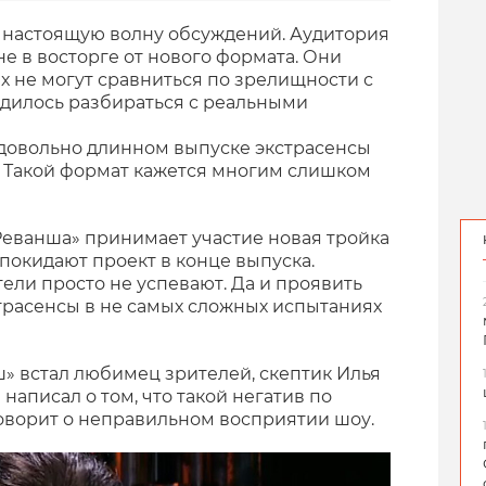
 настоящую волну обсуждений. Аудитория
не в восторге от нового формата. Они
ях не могут сравниться по зрелищности с
одилось разбираться с реальными
в довольно длинном выпуске экстрасенсы
. Такой формат кажется многим слишком
«Реванша» принимает участие новая тройка
 покидают проект в конце выпуска.
ели просто не успевают. Да и проявить
трасенсы в не самых сложных испытаниях
ш» встал любимец зрителей, скептик Илья
написал о том, что такой негатив по
оворит о неправильном восприятии шоу.