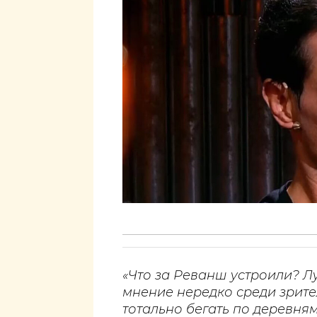
«Что за Реванш устроили? Л
мнение нередко среди зрител
тотально бегать по деревням