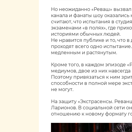
Но неожиданно «Реваш» вызвал
канала и фанаты шоу оказались 
считают, что испытания в студи
экзаменами «в полях», где прих
историями обычных людей.
Не нравится публике и то, что 
проходят всего одно испытание
медленным и растянутым.
Кроме того, в каждом эпизоде 
медиумов, двое из них навсегда
Поэтому привязаться к ним зрит
способности в полной мере экс
не могут.
На защиту «Экстрасенсы. Реван
Ларионов. В социальной сети он 
отношению к новому формату г