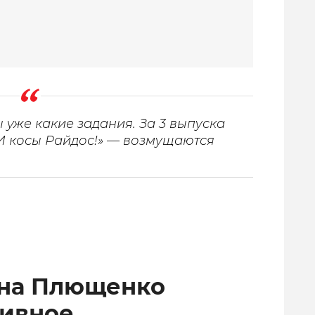
 уже какие задания. За 3 выпуска
И косы Райдос!» — возмущаются
ена Плющенко
тивное